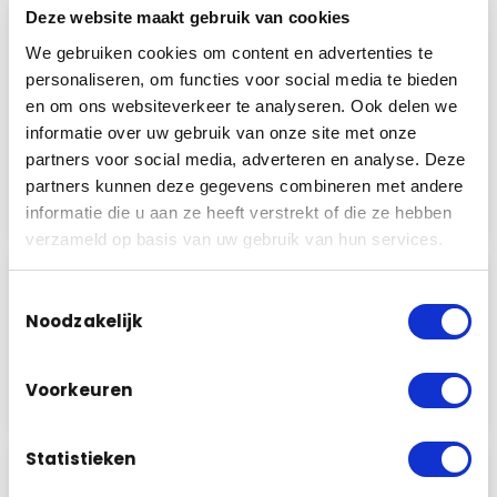
Deze website maakt gebruik van cookies
1
Offerte aanvragen
We gebruiken cookies om content en advertenties te
U doet bij ons een vrijblijvende aanvraag
personaliseren, om functies voor social media te bieden
voor uw persoonlijke offerte voor een
en om ons websiteverkeer te analyseren. Ook delen we
camerasysteem, alarmsysteem of
informatie over uw gebruik van onze site met onze
intercom. Aan de hand van uw aanvraag
partners voor social media, adverteren en analyse. Deze
nemen wij contact met u op. Voor direct
partners kunnen deze gegevens combineren met andere
contact mag u ons natuurlijk ook bellen.
informatie die u aan ze heeft verstrekt of die ze hebben
verzameld op basis van uw gebruik van hun services.
2
Advies op locatie
Toestemmingsselectie
Wij komen graag bij u langs om uw
Noodzakelijk
persoonlijke situatie te bekijken en met u
de…
Voorkeuren
Lees meer
Statistieken
Montage camera’s