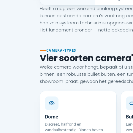
Heeft u nog een werkend analoog systeem
kunnen bestaande camera's vaak nog een tij
hoe zo'n systeem technisch is opgebouwd
Het fundament eronder — nette bekabeling
CAMERA-TYPES
Vier soorten camera'
Welke camera waar hangt, bepaalt of u stra
binnen, een robuuste bullet buiten, een tu
showroom-praat, gewoon het gereedschap
Dome
Bul
Discreet, halfrond en
Lang
vandaalbestendig. Binnen boven
wer