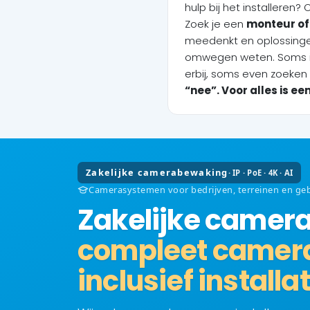
hulp bij het installeren?
Zoek je een
monteur of 
meedenkt en oplossingen
omwegen weten. Soms is
erbij, soms even zoeken
“nee”. Voor alles is ee
Zakelijke camerabewaking
· IP · PoE · 4K · AI
Camerasystemen voor bedrijven, terreinen en g
Zakelijke camer
compleet camer
inclusief installat