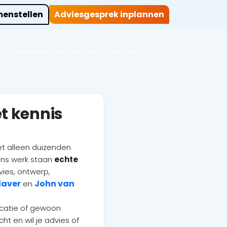
enstellen
Adviesgesprek inplannen
ocaties
Werkwijze
Over ons
Projecten
Contact
t kennis
et alleen duizenden
ons werk staan
echte
vies, ontwerp,
Klaver
John van
en
locatie of gewoon
ht en wil je advies of