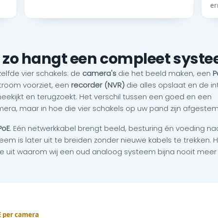
er
: zo hangt een compleet sys
elfde vier schakels: de
camera's
die het beeld maken, een
P
stroom voorziet, een
recorder (NVR)
die alles opslaat en de int
kijkt en terugzoekt. Het verschil tussen een goed en een
mera, maar in hoe die vier schakels op uw pand zijn afgeste
PoE
. Eén netwerkkabel brengt beeld, besturing én voeding na
eem is later uit te breiden zonder nieuwe kabels te trekken. 
n we uit waarom wij een oud analoog systeem bijna nooit meer
E per camera