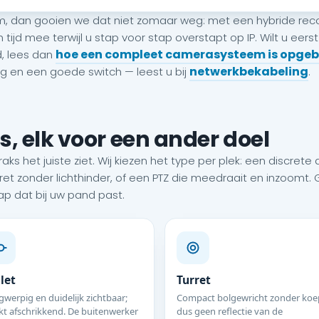
, dan gooien we dat niet zomaar weg: met een hybride rec
d mee terwijl u stap voor stap overstapt op IP. Wilt u eerst
hoe een compleet camerasysteem is opge
, lees dan
netwerkbekabeling
 en een goede switch — leest u bij
.
s, elk voor een ander doel
ks het juiste ziet. Wij kiezen het type per plek: een discret
rret zonder lichthinder, of een PTZ die meedraait en inzoomt.
 dat bij uw pand past.
let
Turret
werpig en duidelijk zichtbaar;
Compact bolgewricht zonder koep
kt afschrikkend. De buitenwerker
dus geen reflectie van de