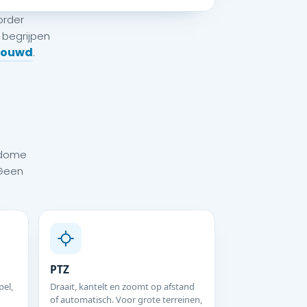
order
 begrijpen
bouwd
.
e dome
 Geen
PTZ
el,
Draait, kantelt en zoomt op afstand
of automatisch. Voor grote terreinen,