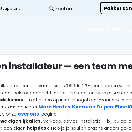
Pakket sam
Zoeken
tsapp ons
Onze diensten
L
n installateur — een team me
talleert camerabewaking sinds 1999. In 25+ jaar hebben we ni
, maar ook meegedacht, getest en mee-ontwikkeld. Achter 
de kennis
— niet alleen op installatiegebied, maar ook in ad
Marc Herdes
Koen van Fulpen
Eline 
Denk aan oprichter
,
,
over ons
e op onze
-pagina.
we eigenlijk alles.
Verkoop, advies, installatie — bij jou op 
en een eigen
helpdesk
. Heb je je spullen ergens anders gekoc