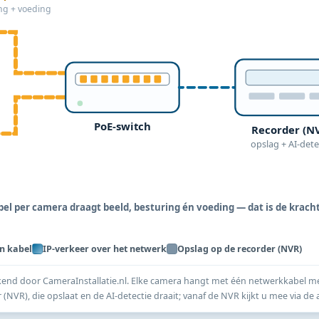
ng + voeding
PoE-switch
Recorder (N
opslag + AI-dete
l per camera draagt beeld, besturing én voeding — dat is de krach
n kabel
IP-verkeer over het netwerk
Opslag op de recorder (NVR)
nd door CameraInstallatie.nl. Elke camera hangt met één netwerkkabel met
(NVR), die opslaat en de AI-detectie draait; vanaf de NVR kijkt u mee via de 