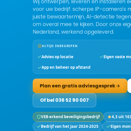
Wij ontwerpen, leveren en installere
voor uw bedrijf: scherpe IP-camera's 
juiste bewaartermijn, AI-detectie teg
om overal mee te kijken. Door onze ei
Nederland, werkend opgeleverd.
ALTIJD INBEGREPEN
Advies op locatie
Eigen vaste m
App en beheer op afstand
Plan een gratis adviesgesprek
Of bel 036 52 90 007
VEB-erkend beveiligingsbedrijf
4,3 uit 16
Bedrijf van het Jaar 2024-2025
Eigen mon