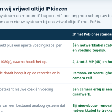
ij vrijwel altijd IP kiezen
steem en modern IP bepaalt vijf jaar lang hoe scherp uw be
om een nieuw systeem bij ons vrijwel altijd IP met PoE is.
IP met PoE (onze standa
eld plus een aparte voedingskabel per
Één netwerkkabel (Cat6
en voeding tegelijk.
(1080p), daarna houdt het op.
2, 4 tot 8 MP (4K) en 
ie draait hooguit op de recorder en is
Persoon- en voertuigher
camera zelf.
 betekent nieuwe coax én voeding
Een camera erbij is een
graafwerk.
tie van een bestaand analoog systeem dat
Bij nieuwbouw, renovat
t.
netwerkkabel te trekke