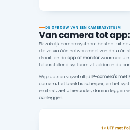
DE OPBOUW VAN EEN CAMERASYSTEEM
Van camera tot app
Elk zakelijk camerasysteem bestaat uit dez
die ze via één netwerkkabel van data én 
draait, en de
app of monitor
waarmee u mee
teleurstellend systeem zit zelden in de ca
Wij plaatsen vrijwel altijd
IP-camera's met 
camera, het beeld is scherper, en het syst
eruitziet, ziet u hieronder; daarna legge
aanleggen.
1× UTP met Po