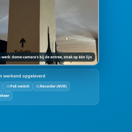
 werk: dome-camera's bij de entree, strak op één lijn
n werkend opgeleverd
PoE-switch
Recorder (NVR)
eheer