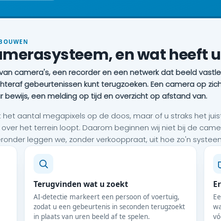
EBOUWEN
camerasysteem, en wat heeft u
 van camera's, een recorder en een netwerk dat beeld vastl
chteraf gebeurtenissen kunt terugzoeken. Een camera op zichz
ewijs, een melding op tijd en overzicht op afstand van.
t het aantal megapixels op de doos, maar of u straks het juist
 over het terrein loopt. Daarom beginnen wij niet bij de came
der leggen we, zonder verkooppraat, uit hoe zo'n systeem i
Terugvinden wat u zoekt
Er
AI-detectie markeert een persoon of voertuig,
Ee
zodat u een gebeurtenis in seconden terugzoekt
wa
in plaats van uren beeld af te spelen.
vó