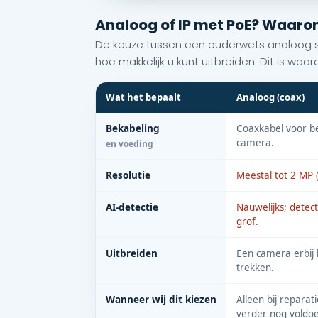
Analoog of IP met PoE? Waarom w
De keuze tussen een ouderwets analoog sy
hoe makkelijk u kunt uitbreiden. Dit is waar
Wat het bepaalt
Analoog (coax)
Bekabeling
Coaxkabel voor be
camera.
en voeding
Resolutie
Meestal tot 2 MP 
AI-detectie
Nauwelijks; detect
grof.
Uitbreiden
Een camera erbij
trekken.
Wanneer wij dit kiezen
Alleen bij repara
verder nog voldoe