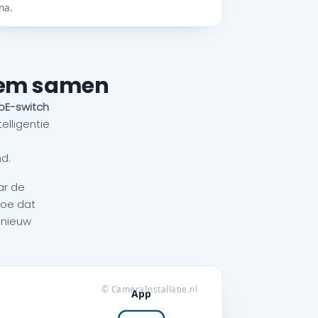
na.
teem samen
oE-switch
elligentie
md.
ar de
Hoe dat
 nieuw
© CameraInstallatie.nl
App