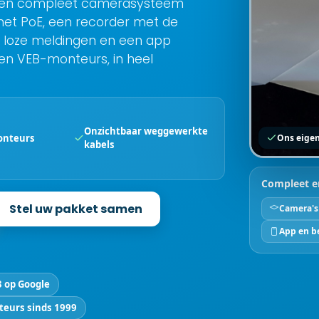
n een compleet camerasysteem
met PoE, een recorder met de
en loze meldingen en een app
gen VEB-monteurs, in heel
Onzichtbaar weggewerkte
onteurs
Ons eigen
kabels
Compleet e
Stel uw pakket samen
Camera's
App en b
3 op Google
teurs sinds 1999