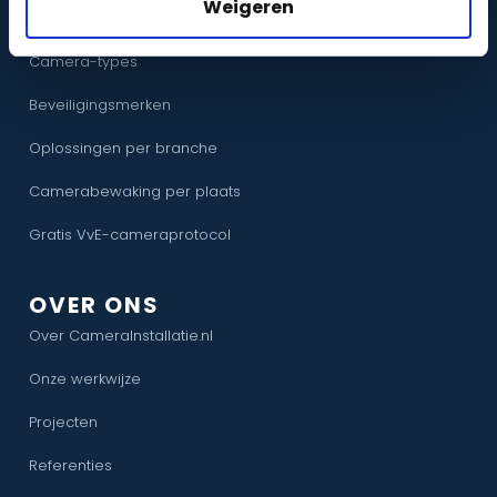
Weigeren
Zelf een systeem samenstellen
Camera-types
Beveiligingsmerken
Oplossingen per branche
Camerabewaking per plaats
Gratis VvE-cameraprotocol
OVER ONS
Over CameraInstallatie.nl
Onze werkwijze
Projecten
Referenties