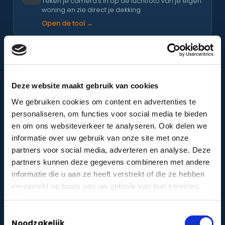
Teken je camera’s in op de luchtfoto van je eigen
woning en zie direct je dekking.
Open de tool →
Risicoklasse & verzekering
Ontdek welke beveiligingsklasse (alarmklasse) je
verzekeraar eist — in één minuut.
Deze website maakt gebruik van cookies
Doe de check →
We gebruiken cookies om content en advertenties te
personaliseren, om functies voor social media te bieden
VvE-cameraprotocol
en om ons websiteverkeer te analyseren. Ook delen we
Stel een AVG-proof cameraprotocol samen voor
informatie over uw gebruik van onze site met onze
je Vereniging van Eigenaren.
partners voor social media, adverteren en analyse. Deze
Maak protocol →
partners kunnen deze gegevens combineren met andere
informatie die u aan ze heeft verstrekt of die ze hebben
verzameld op basis van uw gebruik van hun services.
Woon ik veilig?
Doe de korte veiligheidsquiz en krijg direct
persoonlijk advies voor jouw woning.
Toestemmingsselectie
Noodzakelijk