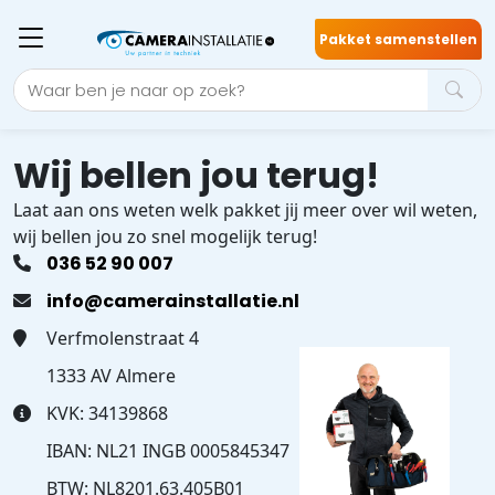
Pakket samenstellen
Wij bellen jou terug!
Laat aan ons weten welk pakket jij meer over wil weten,
wij bellen jou zo snel mogelijk terug!
036 52 90 007
info@camerainstallatie.nl
Verfmolenstraat 4
1333 AV Almere
KVK: 34139868
IBAN: NL21 INGB 0005845347
BTW: NL8201.63.405B01