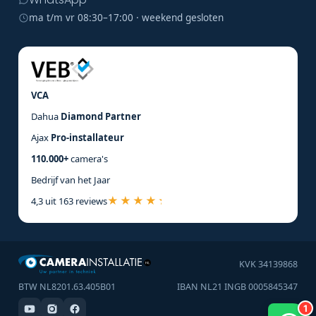
ma t/m vr 08:30–17:00 · weekend gesloten
VCA
Dahua
Diamond Partner
Ajax
Pro-installateur
110.000+
camera's
Bedrijf van het Jaar
4,3 uit 163 reviews
KVK 34139868
BTW NL8201.63.405B01
IBAN NL21 INGB 0005845347