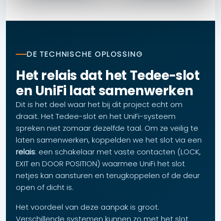
DE TECHNISCHE OPLOSSING
Het relais dat het Tedee-slot
en UniFi laat samenwerken
Dit is het deel waar het bij dit project echt om
draait. Het Tedee-slot en het UniFi-systeem
spreken niet zomaar dezelfde taal. Om ze veilig te
laten samenwerken, koppelden we het slot via een
relais
: een schakelaar met vaste contacten (LOCK,
EXIT en DOOR POSITION) waarmee UniFi het slot
netjes kan aansturen en terugkoppelen of de deur
open of dicht is.
Het voordeel van deze aanpak is groot.
Verschillende systemen kunnen zo met het slot