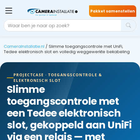
Pakket samenstellen
CameraInstallatie.nl
/
Slimme toegangscontrole met UniFi,
Tedee elektronisch slot en volledig weggewerkte bekabeling
PROJECTCASE · TOEGANGSCONTROLE &
ELEKTRONISCH SLOT
Slimme
toegangscontrole met
een Tedee elektronisch
slot, gekoppeld aan UniFi
via een relais — met