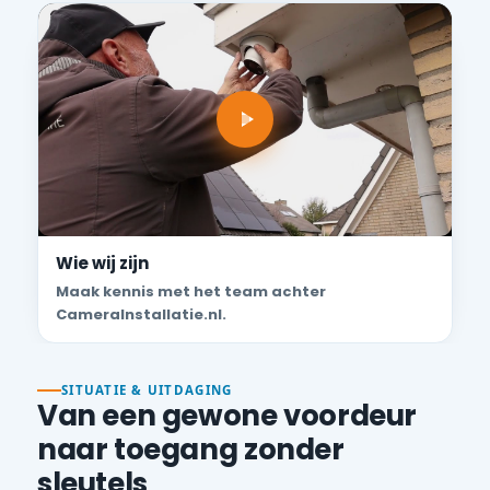
Wie wij zijn
Maak kennis met het team achter
CameraInstallatie.nl.
SITUATIE & UITDAGING
Van een gewone voordeur
naar toegang zonder
sleutels