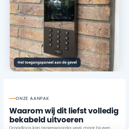
Het toegangspaneel aan de gevel
ONZE AANPAK
Waarom wij dit liefst volledig
bekabeld uitvoeren
Draadloos kan tegenwoordig veel, maar bij een