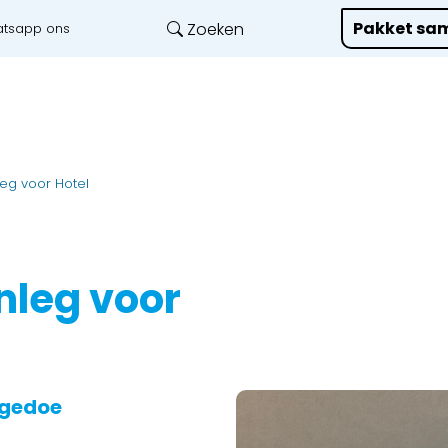
Pakket sam
Zoeken
tsapp ons
Onze diensten
L
leg voor Hotel
nleg voor
f gedoe