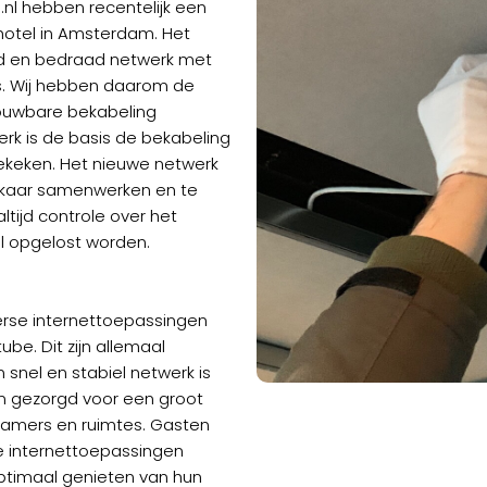
e.nl hebben recentelijk een
hotel in Amsterdam. Het
ld en bedraad netwerk met
es. Wij hebben daarom de
ouwbare bekabeling
erk is de basis de bekabeling
ekeken. Het nieuwe netwerk
lkaar samenwerken en te
altijd controle over het
l opgelost worden.
erse internettoepassingen
ube. Dit zijn allemaal
 snel en stabiel netwerk is
m gezorgd voor een groot
 kamers en ruimtes. Gasten
e internettoepassingen
optimaal genieten van hun