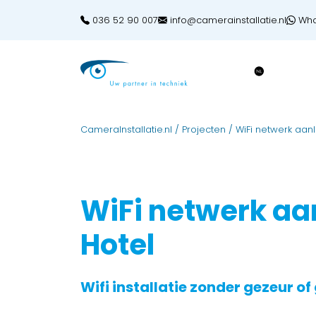
036 52 90 007
info@camerainstallatie.nl
Wha
CameraInstallatie.nl
/
Projecten
/
WiFi netwerk aan
WiFi netwerk aa
Hotel
Wifi installatie zonder gezeur o