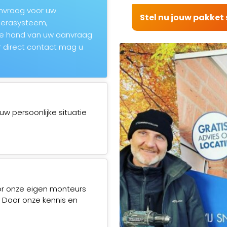
aanvraag voor uw
Stel nu jouw pakke
amerasysteem,
de hand van uw aanvraag
 direct contact mag u
uw persoonlijke situatie
or onze eigen monteurs
. Door onze kennis en