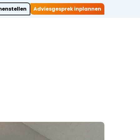
enstellen
Adviesgesprek inplannen
ocaties
Werkwijze
Over ons
Projecten
Contact