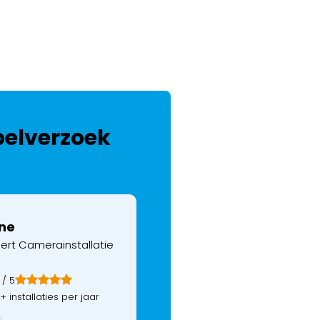
belverzoek
ine
ert Camerainstallatie
/ 5
+ installaties per jaar