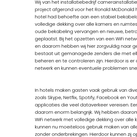
Wij van het installatiebedrijf camerainstallati
project afgerond voor het Ronald McDonald 
hotel had behoefte aan een stabiel bekabe
volledige dekking over alle kamers en ruimt
oude bekabeling vervangen en nieuwe, betr
geplaatst. Bij het opzetten van een WiFi netw
en daarom hebben wij hier zorgvuldig naar g
bestaat uit gemanagede zenders die met e
beheren en te controleren zijn. Hierdoor is er 
netwerk en kunnen eventuele problemen sne
In hotels maken gasten vaak gebruik van div
zoals Skype, Netflix, Spotify, Facebook en Yout
applicaties die veel dataverkeer vereisen. Een
daarom enorm belangrijk. Wij hebben daaro
WiFi netwerk met volledige dekking over alle
kunnen nu moeiteloos gebruik maken van all
zonder onderbrekingen. Hierdoor kunnen zij 