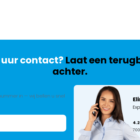
 uur contact?
Laat een terug
achter.
ummer in — wij bellen u snel
El
Exp
4.2
700