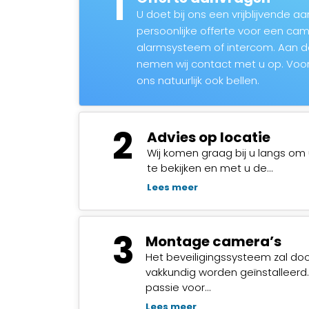
1
U doet bij ons een vrijblijvende 
persoonlijke offerte voor een c
alarmsysteem of intercom. Aan 
nemen wij contact met u op. Voor
ons natuurlijk ook bellen.
2
Advies op locatie
Wij komen graag bij u langs om 
te bekijken en met u de…
Lees meer
3
Montage camera’s
Het beveiligingssysteem zal do
vakkundig worden geïnstalleerd
passie voor…
Lees meer