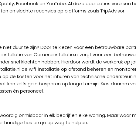
 Spotify, Facebook en YouTube. Al deze applicaties vereisen 
ten en slechte recensies op platforms zoals TripAdvisor.
niet duur te zijn? Door te kiezen voor een betrouwbare partne
installatie van Camerainstallatie.nl zorgt voor een betrouwb
minder snel klachten hebben. Hierdoor wordt de werkdruk op 
latie.nl de wifi-installatie op afstand beheren en monitore
 op de kosten voor het inhuren van technische ondersteunin
g, het kan zelfs geld besparen op lange termijn. Kies daarom vo
asten én personeel.
oordig onmisbaar in elk bedrijf en elke woning. Maar waar moe
r handige tips om je op weg te helpen.