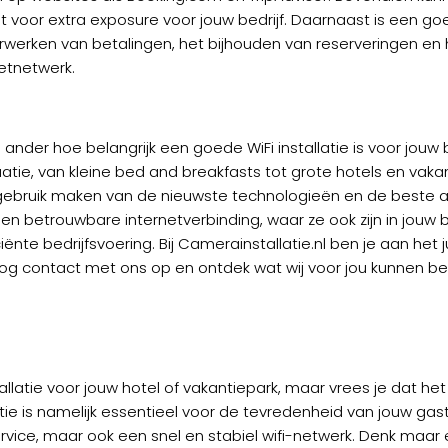
t voor extra exposure voor jouw bedrijf. Daarnaast is een goed
verwerken van betalingen, het bijhouden van reserveringen e
etnetwerk.
n ander hoe belangrijk een goede WiFi installatie is voor jou
tie, van kleine bed and breakfasts tot grote hotels en vaka
 gebruik maken van de nieuwste technologieën en de beste a
n betrouwbare internetverbinding, waar ze ook zijn in jouw bed
iënte bedrijfsvoering. Bij Camerainstallatie.nl ben je aan h
og contact met ons op en ontdek wat wij voor jou kunnen b
tallatie voor jouw hotel of vakantiepark, maar vrees je dat h
latie is namelijk essentieel voor de tevredenheid van jouw g
ice, maar ook een snel en stabiel wifi-netwerk. Denk maar 