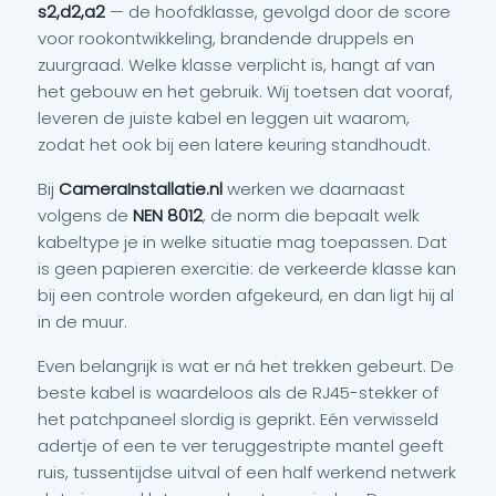
s2,d2,a2
— de hoofdklasse, gevolgd door de score
voor rookontwikkeling, brandende druppels en
zuurgraad. Welke klasse verplicht is, hangt af van
het gebouw en het gebruik. Wij toetsen dat vooraf,
leveren de juiste kabel en leggen uit waarom,
zodat het ook bij een latere keuring standhoudt.
Bij
CameraInstallatie.nl
werken we daarnaast
volgens de
NEN 8012
, de norm die bepaalt welk
kabeltype je in welke situatie mag toepassen. Dat
is geen papieren exercitie: de verkeerde klasse kan
bij een controle worden afgekeurd, en dan ligt hij al
in de muur.
Even belangrijk is wat er ná het trekken gebeurt. De
beste kabel is waardeloos als de RJ45-stekker of
het patchpaneel slordig is geprikt. Eén verwisseld
adertje of een te ver teruggestripte mantel geeft
ruis, tussentijdse uitval of een half werkend netwerk