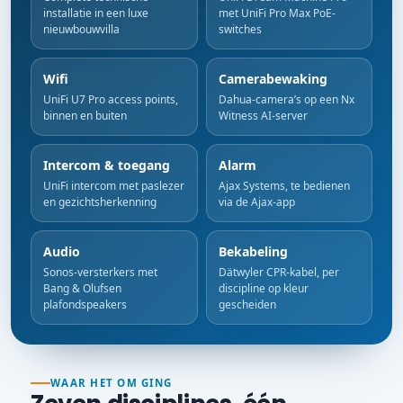
installatie in een luxe
met UniFi Pro Max PoE-
nieuwbouwvilla
switches
Wifi
Camerabewaking
UniFi U7 Pro access points,
Dahua-camera’s op een Nx
binnen en buiten
Witness AI-server
Intercom & toegang
Alarm
UniFi intercom met paslezer
Ajax Systems, te bedienen
en gezichtsherkenning
via de Ajax-app
Audio
Bekabeling
Sonos-versterkers met
Dätwyler CPR-kabel, per
Bang & Olufsen
discipline op kleur
plafondspeakers
gescheiden
WAAR HET OM GING