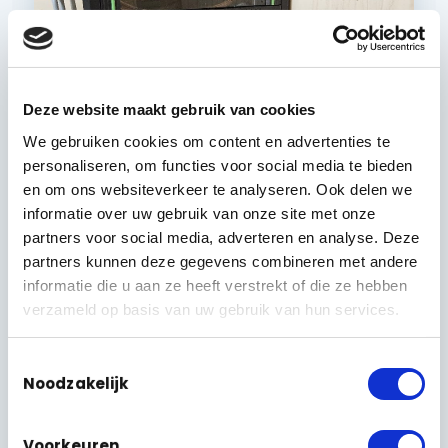
Deze website maakt gebruik van cookies
We gebruiken cookies om content en advertenties te
personaliseren, om functies voor social media te bieden
en om ons websiteverkeer te analyseren. Ook delen we
informatie over uw gebruik van onze site met onze
partners voor social media, adverteren en analyse. Deze
Twee kasten: audio boven, netwerk onder
partners kunnen deze gegevens combineren met andere
informatie die u aan ze heeft verstrekt of die ze hebben
verzameld op basis van uw gebruik van hun services.
Toestemmingsselectie
ONZE AANPAK
Noodzakelijk
Eerst de kabel, dan de kast,
Voorkeuren