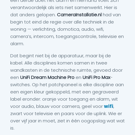
een derde doet het alarm en niemand voelt zich
verantwoordelijk als iets niet samenwerkt. Hier is
dat anders gelopen.
CameraInstallatie.nl
had van
begin tot eind de regie over alle techniek in de
woning — verlichting, domotica, audio, wifi,
camera’s, intercom, toegangscontrole, televisie en
alarm.
Dat begint niet bij de apparatuur, maar bij de
kabel. Alle disciplines komen samen in twee
wandkasten in de technische ruimte, gevoed door
een
UniFi Dream Machine Pro
en
UniFi Pro Max
-
switches. Op het patchpaneel is elke discipline aan
een eigen kleur gekoppeld, met een gegraveerd
label eronder: oranje voor toegang en alarm, wit
wifi
voor audio, blauw voor camera, geel voor
,
zwart voor televisie en paars voor de uplink. Wie er
over vijf jaar in moet, ziet in één oogopslag wat wat
is.