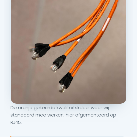
De oranje gekeurde kwaliteitskabel waar wij
standaard mee werken, hier afgemonteerd op
RJ45.