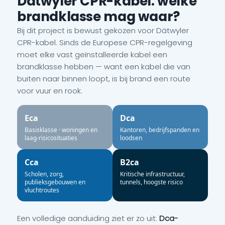
Dätwyler CPR-kabel: welke
brandklasse mag waar?
Bij dit project is bewust gekozen voor Dätwyler
CPR-kabel. Sinds de Europese CPR-regelgeving
moet elke vast geïnstalleerde kabel een
brandklasse hebben — want een kabel die van
buiten naar binnen loopt, is bij brand een route
voor vuur en rook.
Eca
Dca
Basisklasse · woningen en
Kantoren, bedrijfspanden en
laag-risicosituaties
loodsen
Cca
B2ca
Scholen, zorg,
Kritische infrastructuur,
publieksgebouwen en
tunnels, hoogste risico
vluchtroutes
Een volledige aanduiding ziet er zo uit:
Dca-