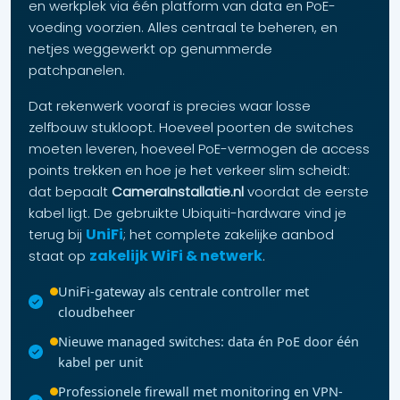
en werkplek via één platform van data en PoE-
voeding voorzien. Alles centraal te beheren, en
netjes weggewerkt op genummerde
patchpanelen.
Dat rekenwerk vooraf is precies waar losse
zelfbouw stukloopt. Hoeveel poorten de switches
moeten leveren, hoeveel PoE-vermogen de access
points trekken en hoe je het verkeer slim scheidt:
dat bepaalt
CameraInstallatie.nl
voordat de eerste
kabel ligt. De gebruikte Ubiquiti-hardware vind je
UniFi
terug bij
; het complete zakelijke aanbod
zakelijk WiFi & netwerk
staat op
.
UniFi-gateway als centrale controller met
cloudbeheer
Nieuwe managed switches: data én PoE door één
kabel per unit
Professionele firewall met monitoring en VPN-