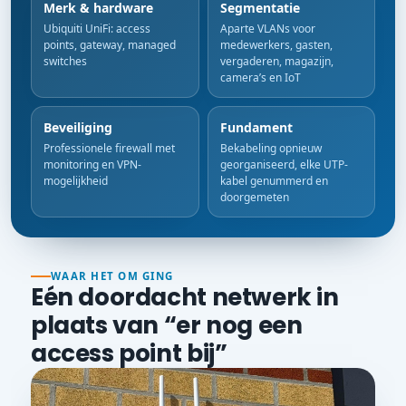
Merk & hardware
Segmentatie
Ubiquiti UniFi: access
Aparte VLANs voor
points, gateway, managed
medewerkers, gasten,
switches
vergaderen, magazijn,
camera’s en IoT
Beveiliging
Fundament
Professionele firewall met
Bekabeling opnieuw
monitoring en VPN-
georganiseerd, elke UTP-
mogelijkheid
kabel genummerd en
doorgemeten
WAAR HET OM GING
Eén doordacht netwerk in
plaats van “er nog een
access point bij”