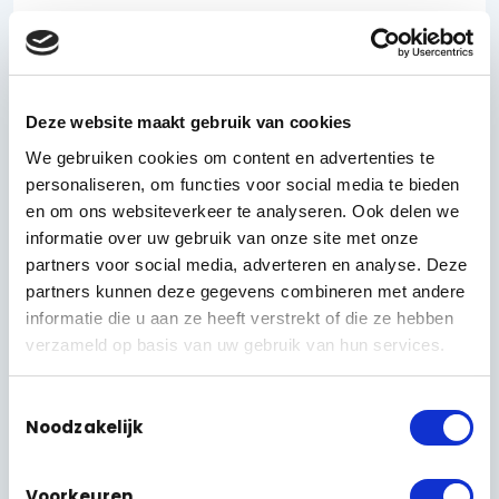
ONZE AANPAK
Eerst meten, dan de kabels,
dan pas de access points
Deze website maakt gebruik van cookies
Bij een netwerk is de volgorde alles. Onze
specialisten begonnen daarom niet met access
We gebruiken cookies om content en advertenties te
points ophangen, maar met
meten
: een WiFi-
personaliseren, om functies voor social media te bieden
analyse per ruimte en het doormeten van de
en om ons websiteverkeer te analyseren. Ook delen we
bestaande bekabeling. Zo weet je precies waar de
informatie over uw gebruik van onze site met onze
dekking tekortschiet, waar interferentie zit en welke
partners voor social media, adverteren en analyse. Deze
kabels je kunt hergebruiken.
partners kunnen deze gegevens combineren met andere
informatie die u aan ze heeft verstrekt of die ze hebben
Daarna kwam het fundament. We hebben de
verzameld op basis van uw gebruik van hun services.
bekabeling opnieuw georganiseerd
, elke UTP-kabel
voorzien van een nummer en de netwerkkast
Toestemmingsselectie
professioneel ingericht met nieuwe managed
Noodzakelijk
switches. Pas op dat schone fundament hingen we
de 13 UniFi WiFi 7 access points — binnen aan de
Voorkeuren
plafonds en buiten tegen de gevel. Meer over dat