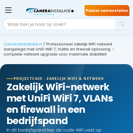
Pakket samenstellen
CameraInstallatie.nl
/
Professioneel zakelijk WiFi netwerk
aangelegd met UniFi WiFi 7, VLANs en firewall oplossing –
complete netwerk upgrade voor maximale stabiliteit
PROJECTCASE · ZAKELIJK WIFI & NETWERK
Zakelijk WiFi-netwerk
met UniFi WiFi 7, VLANs
en firewall in een
bedrijfspand
In dit bedrijfspand liep de oude WiFi vast op