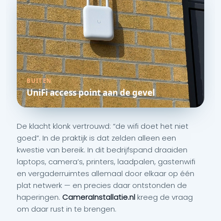
BUITEN
UniFi access point aan de gevel
De klacht klonk vertrouwd: “de wifi doet het niet
goed”. In de praktijk is dat zelden alleen een
kwestie van bereik. In dit bedrijfspand draaiden
laptops, camera’s, printers, laadpalen, gastenwifi
en vergaderruimtes allemaal door elkaar op één
plat netwerk — en precies daar ontstonden de
haperingen.
CameraInstallatie.nl
kreeg de vraag
om daar rust in te brengen.