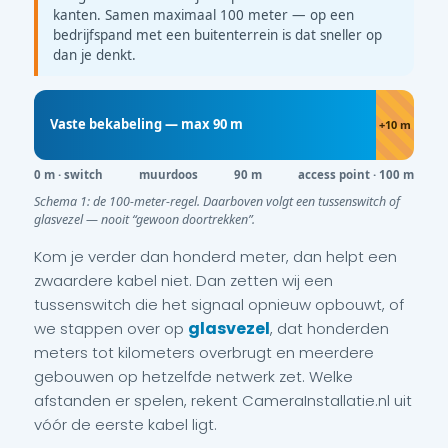
kanten. Samen maximaal 100 meter — op een
bedrijfspand met een buitenterrein is dat sneller op
dan je denkt.
Vaste bekabeling — max 90 m
+10 m
0 m · switch
muurdoos
90 m
access point · 100 m
Schema 1: de 100-meter-regel. Daarboven volgt een tussenswitch of
glasvezel — nooit “gewoon doortrekken”.
Kom je verder dan honderd meter, dan helpt een
zwaardere kabel niet. Dan zetten wij een
tussenswitch die het signaal opnieuw opbouwt, of
glasvezel
we stappen over op
, dat honderden
meters tot kilometers overbrugt en meerdere
gebouwen op hetzelfde netwerk zet. Welke
afstanden er spelen, rekent CameraInstallatie.nl uit
vóór de eerste kabel ligt.