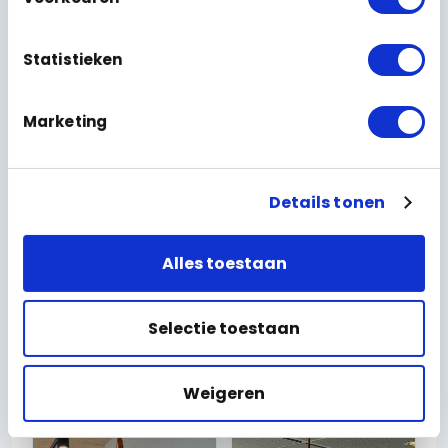
bekabelde fundament lees je op onze pagina over
netwerkbekabeling
databekabeling
en
.
Statistieken
Tot slot de afwerking: roaming ingeregeld zodat je
verbinding niet wegvalt bij het lopen, het
Marketing
gastennetwerk volledig afgeschermd en alles
nagemeten. Mooie specificaties op papier zijn leuk,
maar wij leveren pas op als het in de praktijk klopt.
Details tonen
Onze vuistregel bij netwerken: pas als de dekking
overal staat én het netwerk veilig en stabiel is, is
Alles toestaan
het klaar voor oplevering.
Selectie toestaan
Weigeren