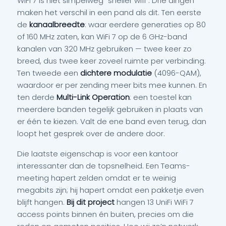
WiFi 7 is niet simpelweg “sneller wifi”. Drie dingen
maken het verschil in een pand als dit. Ten eerste
de
kanaalbreedte
: waar eerdere generaties op 80
of 160 MHz zaten, kan WiFi 7 op de 6 GHz-band
kanalen van 320 MHz gebruiken — twee keer zo
breed, dus twee keer zoveel ruimte per verbinding.
Ten tweede een
dichtere modulatie
(4096-QAM),
waardoor er per zending meer bits mee kunnen. En
ten derde
Multi-Link Operation
: een toestel kan
meerdere banden tegelijk gebruiken in plaats van
er één te kiezen. Valt de ene band even terug, dan
loopt het gesprek over de andere door.
Die laatste eigenschap is voor een kantoor
interessanter dan de topsnelheid. Een Teams-
meeting hapert zelden omdat er te weinig
megabits zijn; hij hapert omdat een pakketje even
blijft hangen.
Bij dit project
hangen 13 UniFi WiFi 7
access points binnen én buiten, precies om die