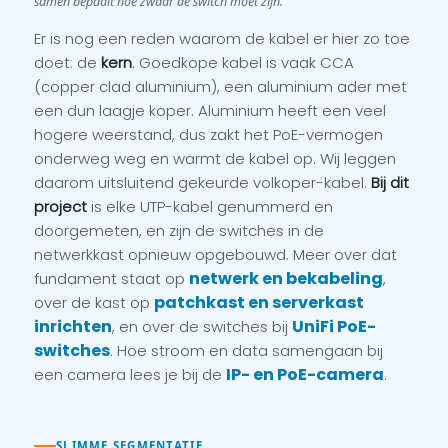
samen bepaalt hoe zwaar de switch moet zijn.
Er is nog een reden waarom de kabel er hier zo toe
doet: de
kern
. Goedkope kabel is vaak CCA
(copper clad aluminium), een aluminium ader met
een dun laagje koper. Aluminium heeft een veel
hogere weerstand, dus zakt het PoE-vermogen
onderweg weg en warmt de kabel op. Wij leggen
daarom uitsluitend gekeurde volkoper-kabel.
Bij dit
project
is elke UTP-kabel genummerd en
doorgemeten, en zijn de switches in de
netwerkkast opnieuw opgebouwd. Meer over dat
netwerk en bekabeling
fundament staat op
,
patchkast en serverkast
over de kast op
inrichten
UniFi PoE-
, en over de switches bij
switches
. Hoe stroom en data samengaan bij
IP- en PoE-camera
een camera lees je bij de
.
SLIMME SEGMENTATIE