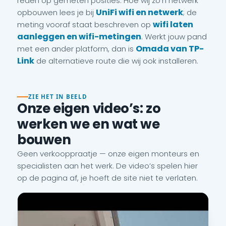
reden op gemeten posities. Hoe wij zo’n netwerk
UniFi wifi en netwerk
opbouwen lees je bij
; de
wifi laten
meting vooraf staat beschreven op
aanleggen en wifi-metingen
. Werkt jouw pand
Omada van TP-
met een ander platform, dan is
Link
de alternatieve route die wij ook installeren.
ZIE HET IN BEELD
Onze eigen video’s: zo
werken we en wat we
bouwen
Geen verkooppraatje — onze eigen monteurs en
specialisten aan het werk. De video’s spelen hier
op de pagina af, je hoeft de site niet te verlaten.