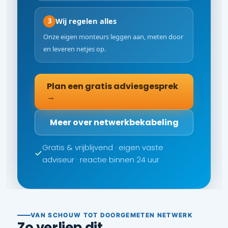
Wij regelen alles
3
Onze eigen monteurs leggen aan, meten door
en leveren netjes op.
Plan een gratis adviesgesprek
→
Meer over netwerkbekabeling
Gratis & vrijblijvend · eigen vaste
adviseur · reactie binnen 24 uur
VAN SCHOUW TOT DOORGEMETEN NETWERK
Zo verliep dit