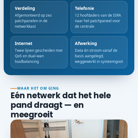
Verdeling
Telefonie
Afgemonteerd op zes
12 hoofdaders van de ISRA
patchpanelen in de
naar het patchpaneel voor
netwerkkast
de centrale
Internet
Afwerking
Twee lijnen gescheiden met
Data én stroom vanaf de
QoS en dual-wan
basis aangelegd,
loadbalancing
weggewerkt in systeemgoot
WAAR HET OM GING
Eén netwerk dat het hele
pand draagt — en
meegroeit