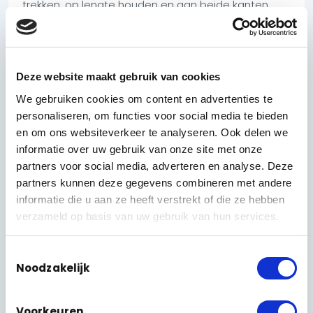
trekken, op lengte houden en aan beide kanten
netjes afmonteren — in het pand op de
aansluitpunten en in de kast op de zes
patchpanelen. Alles wordt gelabeld, zodat je later
per poort precies weet waar hij uitkomt. Rommelige
Deze website maakt gebruik van cookies
bundels zonder labels zijn het begin van jaren
We gebruiken cookies om content en advertenties te
zoekwerk; dat laten wij niet gebeuren.
personaliseren, om functies voor social media te bieden
De laatste stap doen we bewust uitgebreid: elke
en om ons websiteverkeer te analyseren. Ook delen we
kabel wordt
doorgemeten
. Een verbinding die op
informatie over uw gebruik van onze site met onze
papier klopt maar in de praktijk net te veel demping
partners voor social media, adverteren en analyse. Deze
heeft, valt precies op het verkeerde moment weg.
partners kunnen deze gegevens combineren met andere
Daarom leveren we pas op als elk aansluitpunt
informatie die u aan ze heeft verstrekt of die ze hebben
getest en goed bevonden is.
verzameld op basis van uw gebruik van hun services.
Onze vuistregel bij bekabeling: een kabel trekken
Toestemmingsselectie
kan iedereen — hem onzichtbaar wegwerken,
Noodzakelijk
labelen en doormeten, dat is het vak.
Voorkeuren