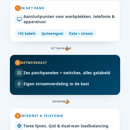
1
IN HET PAND
Aansluitpunten voor werkplekken, telefonie &
apparatuur
142 kabels
Systeemgoot
Data + stroom
4,7 km kabel
2
NETWERKKAST
Zes patchpanelen + switches, alles gelabeld
Eigen stroomverdeling in de kast
internet in
3
INTERNET & TELEFONIE
Twee lijnen, QoS & dual-wan loadbalancing