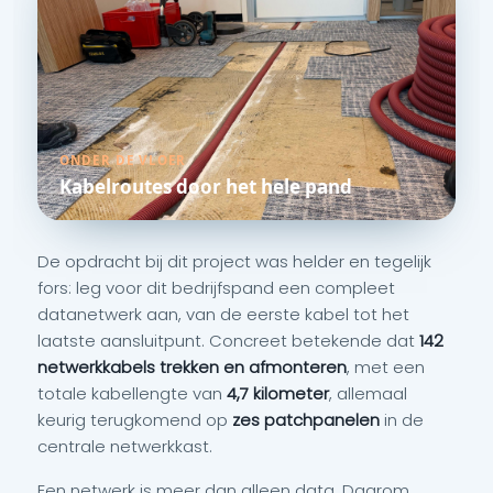
ONDER DE VLOER
Kabelroutes door het hele pand
De opdracht bij dit project was helder en tegelijk
fors: leg voor dit bedrijfspand een compleet
datanetwerk aan, van de eerste kabel tot het
laatste aansluitpunt. Concreet betekende dat
142
netwerkkabels trekken en afmonteren
, met een
totale kabellengte van
4,7 kilometer
, allemaal
keurig terugkomend op
zes patchpanelen
in de
centrale netwerkkast.
Een netwerk is meer dan alleen data. Daarom