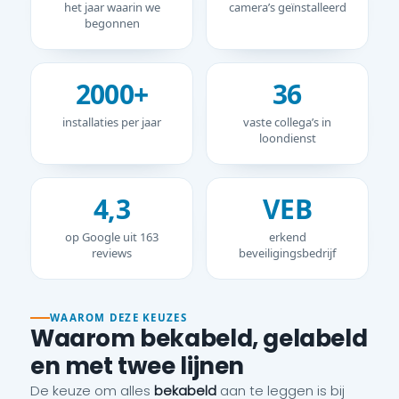
het jaar waarin we
camera’s geïnstalleerd
begonnen
2000+
36
installaties per jaar
vaste collega’s in
loondienst
4,3
VEB
op Google uit 163
erkend
reviews
beveiligingsbedrijf
WAAROM DEZE KEUZES
Waarom bekabeld, gelabeld
en met twee lijnen
De keuze om alles
bekabeld
aan te leggen is bij