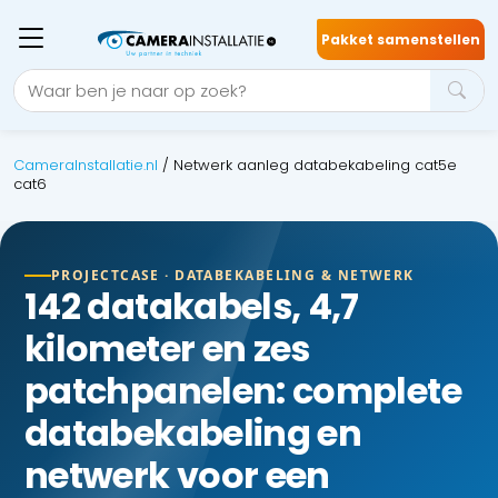
Pakket samenstellen
CameraInstallatie.nl
/
Netwerk aanleg databekabeling cat5e
cat6
PROJECTCASE · DATABEKABELING & NETWERK
142 datakabels, 4,7
kilometer en zes
patchpanelen: complete
databekabeling en
netwerk voor een