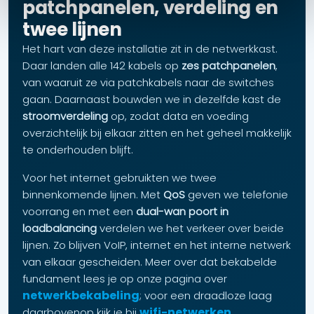
patchpanelen, verdeling en
twee lijnen
Het hart van deze installatie zit in de netwerkkast.
Daar landen alle 142 kabels op
zes patchpanelen
,
van waaruit ze via patchkabels naar de switches
gaan. Daarnaast bouwden we in dezelfde kast de
stroomverdeling
op, zodat data en voeding
overzichtelijk bij elkaar zitten en het geheel makkelijk
te onderhouden blijft.
Voor het internet gebruikten we twee
binnenkomende lijnen. Met
QoS
geven we telefonie
voorrang en met een
dual-wan poort in
loadbalancing
verdelen we het verkeer over beide
lijnen. Zo blijven VoIP, internet en het interne netwerk
van elkaar gescheiden. Meer over dat bekabelde
fundament lees je op onze pagina over
netwerkbekabeling
; voor een draadloze laag
wifi-netwerken
daarbovenop kijk je bij
.