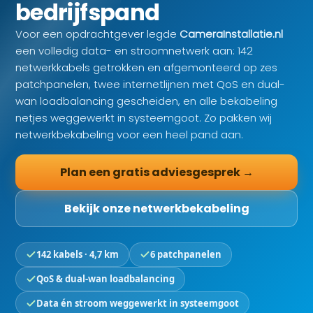
bedrijfspand
Voor een opdrachtgever legde
CameraInstallatie.nl
een volledig data- en stroomnetwerk aan: 142
netwerkkabels getrokken en afgemonteerd op zes
patchpanelen, twee internetlijnen met QoS en dual-
wan loadbalancing gescheiden, en alle bekabeling
netjes weggewerkt in systeemgoot. Zo pakken wij
netwerkbekabeling voor een heel pand aan.
Plan een gratis adviesgesprek →
Bekijk onze netwerkbekabeling
142 kabels · 4,7 km
6 patchpanelen
QoS & dual-wan loadbalancing
Data én stroom weggewerkt in systeemgoot