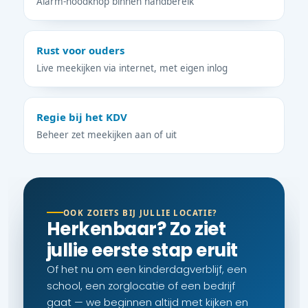
Alarm-noodknop binnen handbereik
Rust voor ouders
Live meekijken via internet, met eigen inlog
Regie bij het KDV
Beheer zet meekijken aan of uit
OOK ZOIETS BIJ JULLIE LOCATIE?
Herkenbaar? Zo ziet
jullie eerste stap eruit
Of het nu om een kinderdagverblijf, een
school, een zorglocatie of een bedrijf
gaat — we beginnen altijd met kijken en