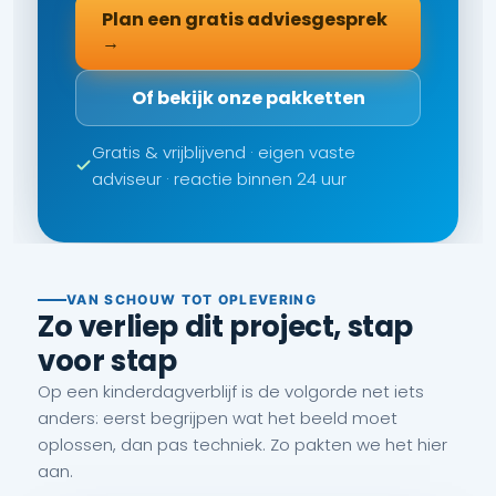
Plan een gratis adviesgesprek
→
Of bekijk onze pakketten
Gratis & vrijblijvend · eigen vaste
adviseur · reactie binnen 24 uur
VAN SCHOUW TOT OPLEVERING
Zo verliep dit project, stap
voor stap
Op een kinderdagverblijf is de volgorde net iets
anders: eerst begrijpen wat het beeld moet
oplossen, dan pas techniek. Zo pakten we het hier
aan.