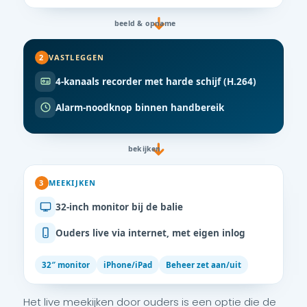
beeld & opname
2
VASTLEGGEN
4-kanaals recorder met harde schijf (H.264)
Alarm-noodknop binnen handbereik
bekijken
3
MEEKIJKEN
32-inch monitor bij de balie
Ouders live via internet, met eigen inlog
32″ monitor
iPhone/iPad
Beheer zet aan/uit
Het live meekijken door ouders is een optie die de