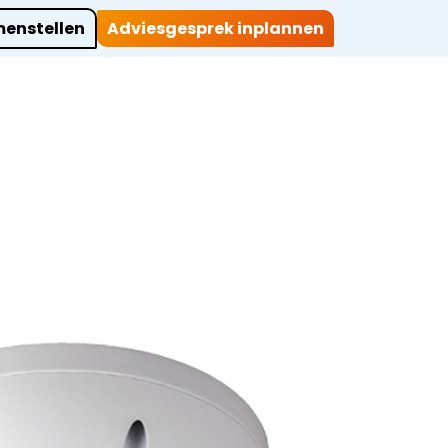
enstellen
Adviesgesprek inplannen
ocaties
Werkwijze
Over ons
Projecten
Contact