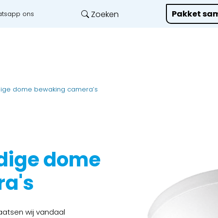
Pakket sam
Zoeken
tsapp ons
Onze diensten
L
dige dome bewaking camera’s
dige dome
a's
aatsen wij vandaal