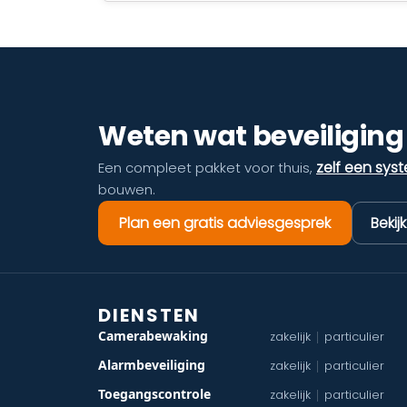
Weten wat beveiliging 
zelf een sys
Een compleet pakket voor thuis,
bouwen.
Plan een gratis adviesgesprek
Bekij
DIENSTEN
Camerabewaking
zakelijk
particulier
|
Alarmbeveiliging
zakelijk
particulier
|
Toegangscontrole
zakelijk
particulier
|