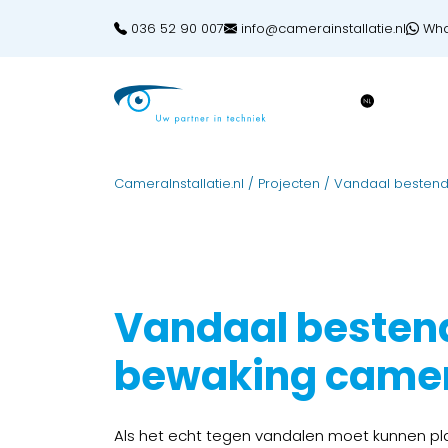
036 52 90 007
info@camerainstallatie.nl
Wha
CameraInstallatie.nl
/
Projecten
/
Vandaal besten
Vandaal besten
bewaking camer
Als het echt tegen vandalen moet kunnen pl