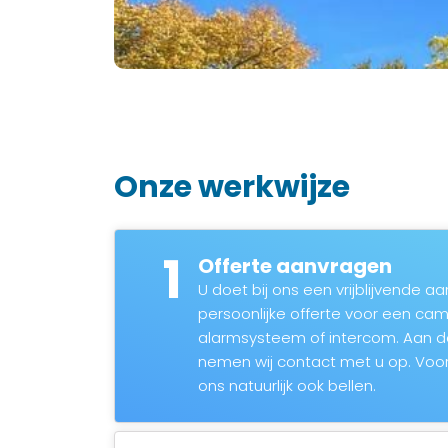
Onze werkwijze
1
Offerte aanvragen
U doet bij ons een vrijblijvende 
persoonlijke offerte voor een c
alarmsysteem of intercom. Aan 
nemen wij contact met u op. Voor
ons natuurlijk ook bellen.