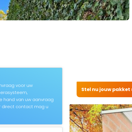
aanvraag voor uw
Stel nu jouw pakke
amerasysteem,
de hand van uw aanvraag
 direct contact mag u