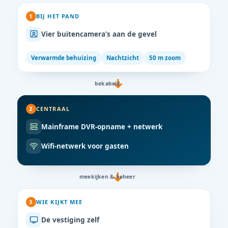
1
BIJ HET PAND
Vier buitencamera’s aan de gevel
Verwarmde behuizing
Nachtzicht
50 m zoom
bekabeld
2
CENTRAAL
Mainframe DVR-opname + netwerk
Wifi-netwerk voor gasten
meekijken & beheer
3
WIE KIJKT MEE
De vestiging zelf