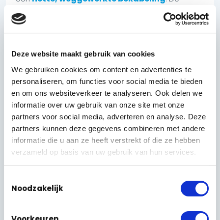
verwarmde behuizingen en het nachtzicht deden
de rest: beeld dat blijft werken als het buiten koud
of donker is.
Omdat de keten centraal wil kunnen meekijken,
Deze website maakt gebruik van cookies
hebben we de installatie zo opgeleverd dat zowel
We gebruiken cookies om content en advertenties te
de vestiging zelf als het hoofdkantoor toegang
personaliseren, om functies voor social media te bieden
heeft tot het beeld. Zo blijft het overzicht op één
en om ons websiteverkeer te analyseren. Ook delen we
plek, ook met meerdere hotels in verschillende
informatie over uw gebruik van onze site met onze
landen.
partners voor social media, adverteren en analyse. Deze
partners kunnen deze gegevens combineren met andere
Onze vuistregel bij buitenbewaking: een camera is
informatie die u aan ze heeft verstrekt of die ze hebben
pas goed geplaatst als het beeld ook om drie uur
verzameld op basis van uw gebruik van hun services.
’s nachts, in de regen, nog bruikbaar is — niet alleen
op een zonnige opleverdag.
Toestemmingsselectie
Noodzakelijk
Voorkeuren