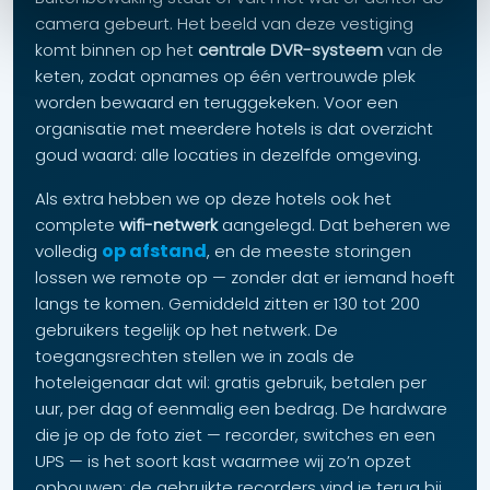
camera gebeurt. Het beeld van deze vestiging
komt binnen op het
centrale DVR-systeem
van de
keten, zodat opnames op één vertrouwde plek
worden bewaard en teruggekeken. Voor een
organisatie met meerdere hotels is dat overzicht
goud waard: alle locaties in dezelfde omgeving.
Als extra hebben we op deze hotels ook het
complete
wifi-netwerk
aangelegd. Dat beheren we
op afstand
volledig
, en de meeste storingen
lossen we remote op — zonder dat er iemand hoeft
langs te komen. Gemiddeld zitten er 130 tot 200
gebruikers tegelijk op het netwerk. De
toegangsrechten stellen we in zoals de
hoteleigenaar dat wil: gratis gebruik, betalen per
uur, per dag of eenmalig een bedrag. De hardware
die je op de foto ziet — recorder, switches en een
UPS — is het soort kast waarmee wij zo’n opzet
opbouwen; de gebruikte recorders vind je terug bij