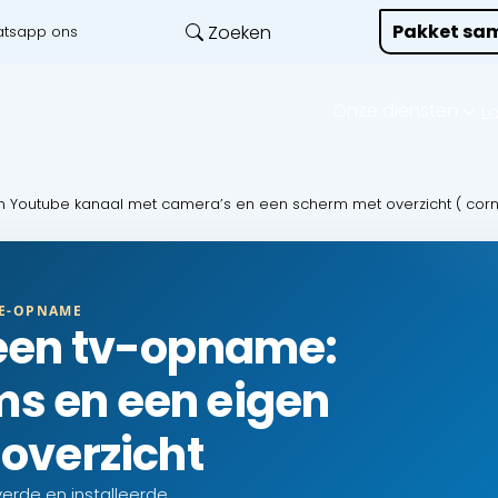
Pakket sam
Zoeken
tsapp ons
Onze diensten
L
 Youtube kanaal met camera’s en een scherm met overzicht ( cor
BE-OPNAME
 een tv-opname:
s en een eigen
 overzicht
rde en installeerde