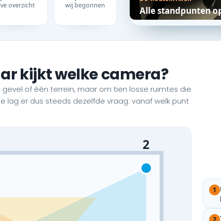
live overzicht
wij begonnen
Alle standpunten o
ar kijkt welke camera?
 gevel of één terrein, maar om tien losse ruimtes die
mte lag er dus steeds dezelfde vraag: vanaf welk punt
2
1
2