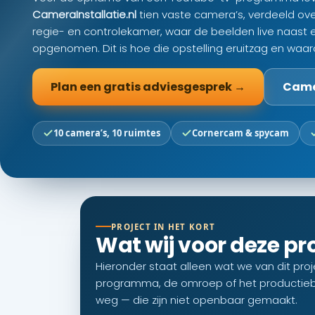
CameraInstallatie.nl
tien vaste camera’s, verdeeld ove
regie- en controlekamer, waar de beelden live naast
opgenomen. Dit is hoe die opstelling eruitzag en waar
Plan een gratis adviesgesprek →
Camer
10 camera’s, 10 ruimtes
Cornercam & spycam
PROJECT IN HET KORT
Wat wij voor deze p
Hieronder staat alleen wat we van dit pr
programma, de omroep of het productieb
weg — die zijn niet openbaar gemaakt.