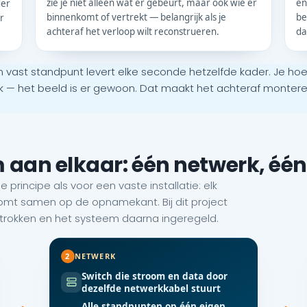
zie je niet alleen wát er gebeurt, maar ook wie er
en
der
binnenkomt of vertrekt — belangrijk als je
be
r
achteraf het verloop wilt reconstrueren.
da
 vast standpunt levert elke seconde hetzelfde kader. Je h
— het beeld is er gewoon. Dat maakt het achteraf monteren v
m aan elkaar: één netwerk, éé
e principe als voor een vaste installatie: elk
omt samen op de opnamekant. Bij dit project
rokken en het systeem daarna ingeregeld.
2
NETWERK
Switch die stroom en data door
dezelfde netwerkkabel stuurt
Alle standpunten op één eigen