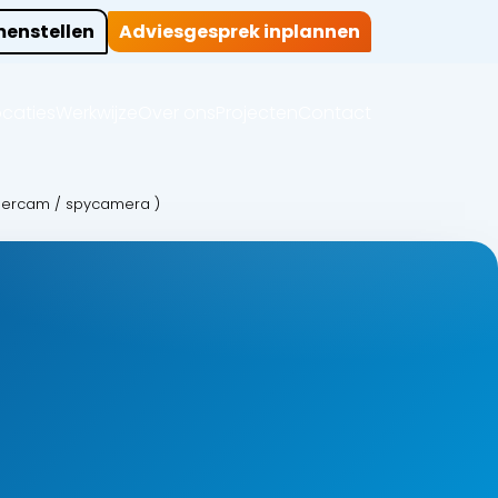
enstellen
Adviesgesprek inplannen
ocaties
Werkwijze
Over ons
Projecten
Contact
nercam / spycamera )