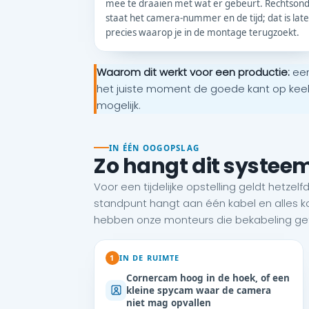
mee te draaien met wat er gebeurt. Rechtson
staat het camera-nummer en de tijd; dat is late
precies waarop je in de montage terugzoekt.
Waarom dit werkt voor een productie:
een
het juiste moment de goede kant op keek 
mogelijk.
IN ÉÉN OOGOPSLAG
Zo hangt dit systee
Voor een tijdelijke opstelling geldt hetzelfd
standpunt hangt aan één kabel en alles k
hebben onze monteurs die bekabeling get
1
IN DE RUIMTE
Cornercam hoog in de hoek, of een
kleine spycam waar de camera
niet mag opvallen