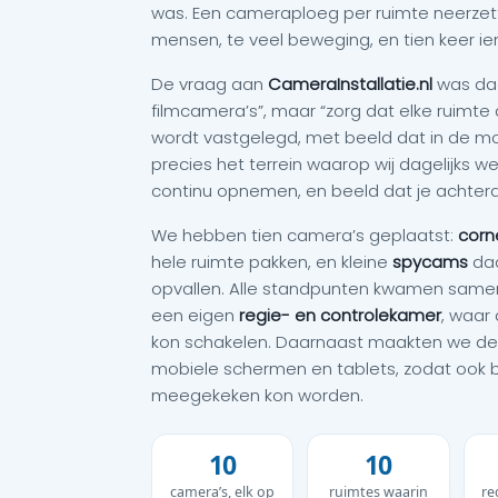
was. Een cameraploeg per ruimte neerzet
mensen, te veel beweging, en tien keer ie
De vraag aan
CameraInstallatie.nl
was daa
filmcamera’s”, maar “zorg dat elke ruimt
wordt vastgelegd, met beeld dat in de mon
precies het terrein waarop wij dagelijks w
continu opnemen, en beeld dat je achteraf
We hebben tien camera’s geplaatst:
corn
hele ruimte pakken, en kleine
spycams
daa
opvallen. Alle standpunten kwamen sam
een eigen
regie- en controlekamer
, waar
kon schakelen. Daarnaast maakten we de
mobiele schermen en tablets, zodat ook b
meegekeken kon worden.
10
10
camera’s, elk op
ruimtes waarin
re