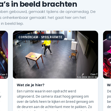
’s in beeld brachten
ij hebben gebouwd, gemaakt tijdens de opnamedag. De
ns onherkenbaar gemaakt: het gaat hier om het
n beeld liep.
CORNERCAM · SPEELRUIMTE
C
Wat zie je hier?
Wa
Een ruimte waarin een opdracht werd
De
,
uitgevoerd. De camera staat hoog genoeg om
po
r
over de tafels heen te kijken en breed genoeg om
be
r
de deuren aan de achterkant mee te pakken. Zo
de