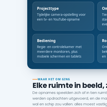
Projecttype
O
Tijdelijke camera-opstelling voor
Tie
een tv- en YouTube-opname
sta
eve
Bediening
Ro
Regie- en controlekamer met
Ont
meerdere monitoren, plus
bek
mobiele schermen en tablets
en 
WAAR HET OM GING
Elke ruimte in beeld
De opnames speelden zich af in tien ruimtes
werden opdrachten uitgevoerd, en de make
wal en schip zou vallen: alles moest vastl