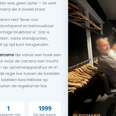
ten was geen optie — te veel
mand die in beeld staat.
rom niet “lever ons
e doorlopend en betrouwbaar
tage bruikbaar is”. Dat is
erken: vaste standpunten,
 op tijd kunt terugvinden.
ercams
die vanuit een hoek een
r waar de camera niet mocht
en op opnameapparatuur en in
 de regie live tussen de beelden
 beelden beschikbaar op
uiten de regiekamer live
1
1999
giekamer met
het jaar waarin
DE REGIEKAMER