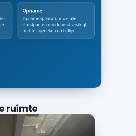
Opname
te-
Opnameapparatuur die alle
nde
standpunten doorlopend vastlegt,
met terugzoeken op tijdlijn
e ruimte