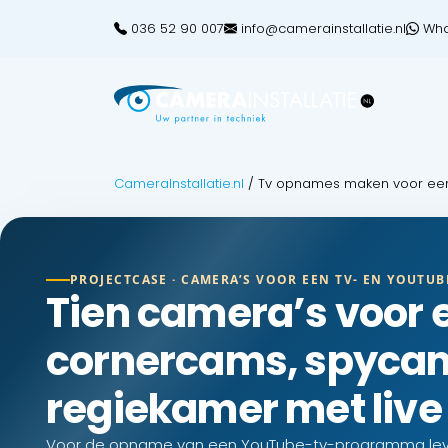
036 52 90 007
info@camerainstallatie.nl
Wha
CameraInstallatie.nl
/
Tv opnames maken voor een
PROJECTCASE · CAMERA’S VOOR EEN TV- EN YOUTU
Tien camera’s voor
cornercams, spycam
regiekamer met live
Voor de opname van een YouTube-tv-programma leve