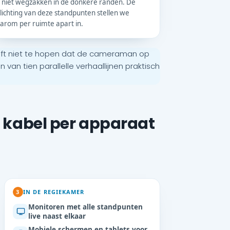
 niet wegzakken in de donkere randen. De
lichting van deze standpunten stellen we
arom per ruimte apart in.
oeft niet te hopen dat de cameraman op
an tien parallelle verhaallijnen praktisch
n kabel per apparaat
3
IN DE REGIEKAMER
Monitoren met alle standpunten
live naast elkaar
Mobiele schermen en tablets voor