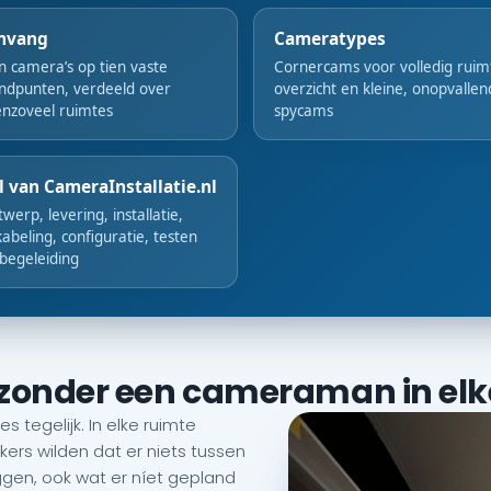
mvang
Cameratypes
n camera’s op tien vaste
Cornercams voor volledig ruim
ndpunten, verdeeld over
overzicht en kleine, onopvalle
nzoveel ruimtes
spycams
l van CameraInstallatie.nl
werp, levering, installatie,
abeling, configuratie, testen
begeleiding
, zonder een cameraman in elk
 tegelijk. In elke ruimte
rs wilden dat er niets tussen
iggen, ook wat er níet gepland