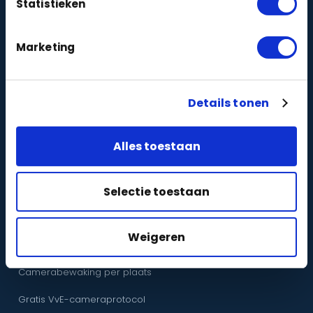
Statistieken
Intercom
zakelijk
particulier
|
WiFi
zakelijk
particulier
|
Marketing
Netwerkbekabeling
zakelijk
particulier
|
Details tonen
ONTDEKKEN
Pakketten en prijzen
Alles toestaan
Zelf een systeem samenstellen
Selectie toestaan
Camera-types
Beveiligingsmerken
Weigeren
Oplossingen per branche
Camerabewaking per plaats
Gratis VvE-cameraprotocol