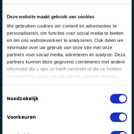
VvE-cameraprotocol
Stel een AVG-proof cameraprotocol samen voor
Deze website maakt gebruik van cookies
je Vereniging van Eigenaren.
Maak protocol →
We gebruiken cookies om content en advertenties te
personaliseren, om functies voor social media te bieden
en om ons websiteverkeer te analyseren. Ook delen we
Woon ik veilig?
informatie over uw gebruik van onze site met onze
Doe de korte veiligheidsquiz en krijg direct
partners voor social media, adverteren en analyse. Deze
persoonlijk advies voor jouw woning.
partners kunnen deze gegevens combineren met andere
Doe de quiz →
informatie die u aan ze heeft verstrekt of die ze hebben
verzameld op basis van uw gebruik van hun services.
DIENSTEN
Toestemmingsselectie
Noodzakelijk
Camerabewaking
zakelijk
particulier
|
Alarmbeveiliging
zakelijk
particulier
|
Voorkeuren
Toegangscontrole
zakelijk
particulier
|