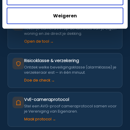
Scan mijn buurt →
Weigeren
Cameraplan intekenen
Teken je camera’s in op de luchtfoto van je eigen
woning en zie direct je dekking.
Open de tool →
Risicoklasse & verzekering
Ontdek welke beveiligingsklasse (alarmklasse) je
verzekeraar eist — in één minuut.
Doe de check →
VvE-cameraprotocol
Stel een AVG-proof cameraprotocol samen voor
je Vereniging van Eigenaren.
Maak protocol →