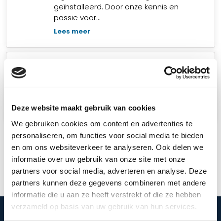
geïnstalleerd. Door onze kennis en
passie voor…
Lees meer
4
Tevreden klant
Pas als u tevreden bent zijn wij voldaan!
Wij zullen er dus ook alles aan doen…
Lees meer
Deze website maakt gebruik van cookies
We gebruiken cookies om content en advertenties te
personaliseren, om functies voor social media te bieden
en om ons websiteverkeer te analyseren. Ook delen we
Stel nu jouw pakket samen
informatie over uw gebruik van onze site met onze
partners voor social media, adverteren en analyse. Deze
partners kunnen deze gegevens combineren met andere
informatie die u aan ze heeft verstrekt of die ze hebben
verzameld op basis van uw gebruik van hun services.