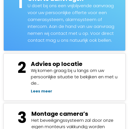
1
U doet bij ons een vrijblijvende aanvraag
voor uw persoonlijke offerte voor een
camerasysteem, alarmsysteem of
intercom. Aan de hand van uw aanvraag
nemen wij contact met u op. Voor direct
contact mag u ons natuurlijk ook bellen.
2
Advies op locatie
Wij komen graag bij u langs om uw
persoonlijke situatie te bekijken en met u
de…
Lees meer
3
Montage camera’s
Het beveiligingssysteem zal door onze
eigen monteurs vakkundig worden