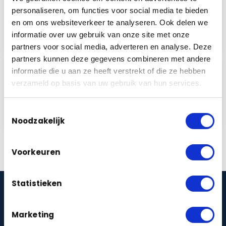
eigen monteurs vakkundig worden
personaliseren, om functies voor social media te bieden
geïnstalleerd. Door onze kennis en
passie voor…
en om ons websiteverkeer te analyseren. Ook delen we
informatie over uw gebruik van onze site met onze
Lees meer
partners voor social media, adverteren en analyse. Deze
partners kunnen deze gegevens combineren met andere
4
informatie die u aan ze heeft verstrekt of die ze hebben
Tevreden klant
verzameld op basis van uw gebruik van hun services.
Pas als u tevreden bent zijn wij voldaan!
Wij zullen er dus ook alles aan doen…
Toestemmingsselectie
Lees meer
Noodzakelijk
Voorkeuren
Statistieken
Weten wat beveiliging bij u
Marketing
kost?