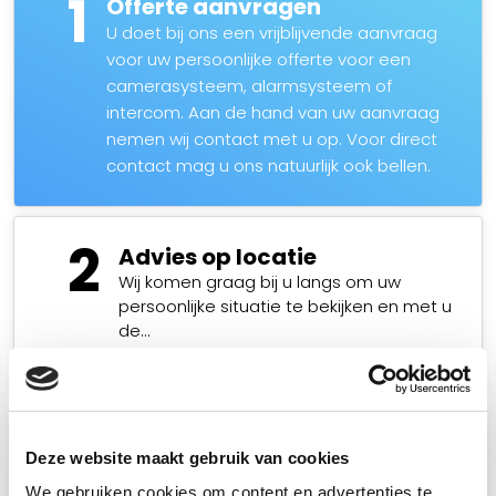
1
Offerte aanvragen
U doet bij ons een vrijblijvende aanvraag
voor uw persoonlijke offerte voor een
camerasysteem, alarmsysteem of
intercom. Aan de hand van uw aanvraag
nemen wij contact met u op. Voor direct
contact mag u ons natuurlijk ook bellen.
2
Advies op locatie
Wij komen graag bij u langs om uw
persoonlijke situatie te bekijken en met u
de…
Lees meer
3
Montage camera’s
Deze website maakt gebruik van cookies
Het beveiligingssysteem zal door onze
We gebruiken cookies om content en advertenties te