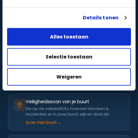
zelf een systeem
Een compleet pakket voor thuis,
samenstellen
, of een installatie die wij helemaal op
Details tonen
maat voor u bouwen.
Plan een gratis adviesgesprek
Alles toestaan
Bekijk pakketten en prijzen
Selectie toestaan
036 52 90 007
GRATIS TOOLS
GEEN ACCOUNT NODIG
Weigeren
Probeer ze zelf — direct antwoord, van dé VEB-erkende specialist.
Veiligheidsscan van je buurt
Zie op de satellietfoto hoeveel inbraken &
incidenten er in jouw buurt, wijk en stad zijn.
Scan mijn buurt →