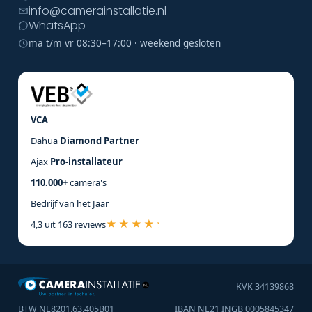
info@camerainstallatie.nl
WhatsApp
ma t/m vr 08:30–17:00 · weekend gesloten
VCA
Dahua
Diamond Partner
Ajax
Pro-installateur
110.000+
camera's
Bedrijf van het Jaar
4,3 uit 163 reviews
KVK 34139868
BTW NL8201.63.405B01
IBAN NL21 INGB 0005845347