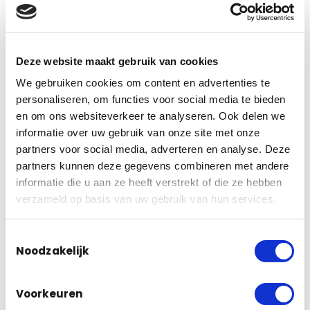
Meer dan alleen camerabewaking!
Bij ons ben je ook aan het juiste adres voor andere zaken,
Deze website maakt gebruik van cookies
zoals:
We gebruiken cookies om content en advertenties te
personaliseren, om functies voor social media te bieden
en om ons websiteverkeer te analyseren. Ook delen we
Dekkende wifi-netwerken;
informatie over uw gebruik van onze site met onze
Netwerkbekabeling;
partners voor social media, adverteren en analyse. Deze
Glasvezelkabels;
partners kunnen deze gegevens combineren met andere
Alarmsystemen;
informatie die u aan ze heeft verstrekt of die ze hebben
Intercomsystemen;
verzameld op basis van uw gebruik van hun services.
Toegangscontrole;
Onderhoud;
Toestemmingsselectie
En nog veel meer!
Noodzakelijk
Voorkeuren
contact
Meer weten? Neem gerust
met ons op, wij