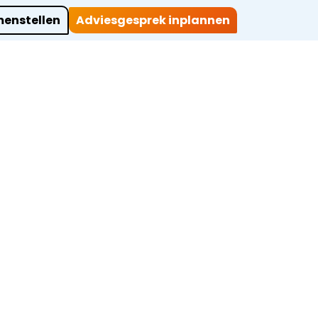
enstellen
Adviesgesprek inplannen
ocaties
Werkwijze
Over ons
Projecten
Contact