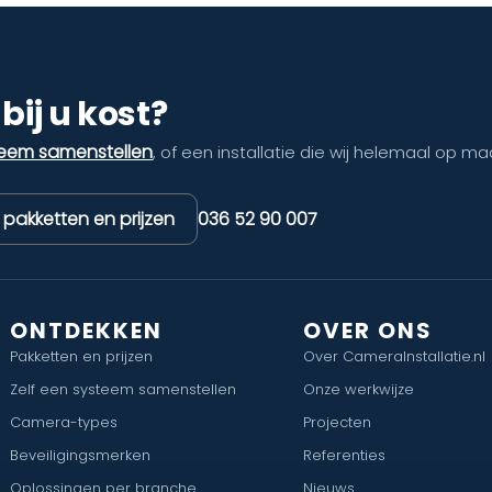
bij u kost?
teem samenstellen
, of een installatie die wij helemaal op ma
k pakketten en prijzen
036 52 90 007
ONTDEKKEN
OVER ONS
Pakketten en prijzen
Over CameraInstallatie.nl
Zelf een systeem samenstellen
Onze werkwijze
Camera-types
Projecten
Beveiligingsmerken
Referenties
Oplossingen per branche
Nieuws