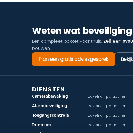
Weten wat beveiliging 
zelf een sys
Een compleet pakket voor thuis,
bouwen.
Plan een gratis adviesgesprek
Bekij
DIENSTEN
Camerabewaking
zakelijk
particulier
|
Alarmbeveiliging
zakelijk
particulier
|
Toegangscontrole
zakelijk
particulier
|
Intercom
zakelijk
particulier
|