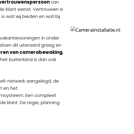
vertrouwenspersoon
van
de klant wenst. Vertrouwen is
t is wat wij bieden en wat bij
j vakantiewoningen in onder
ij doen dit uiteraard graag en
leren van camerabewaking
,
het buitenland is dan ook
wifi-netwerk aangelegd, de
t en het
armsysteem. Een compleet
de klant. De regie, planning