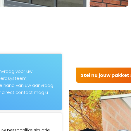
aanvraag voor uw
Stel nu jouw pakke
amerasysteem,
de hand van uw aanvraag
 direct contact mag u
uw persoonlijke situatie