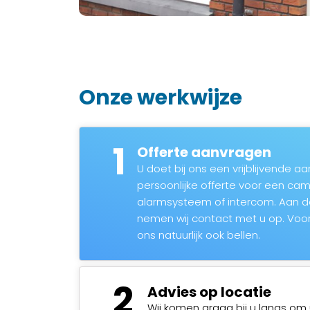
Onze werkwijze
1
Offerte aanvragen
U doet bij ons een vrijblijvende 
persoonlijke offerte voor een c
alarmsysteem of intercom. Aan 
nemen wij contact met u op. Voor
ons natuurlijk ook bellen.
2
Advies op locatie
Wij komen graag bij u langs om 