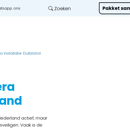
Pakket sam
Zoeken
tsapp ons
Onze diensten
L
installatie Duitsland
ra
land
n Nederland actief, maar
eveiligen. Vaak is de