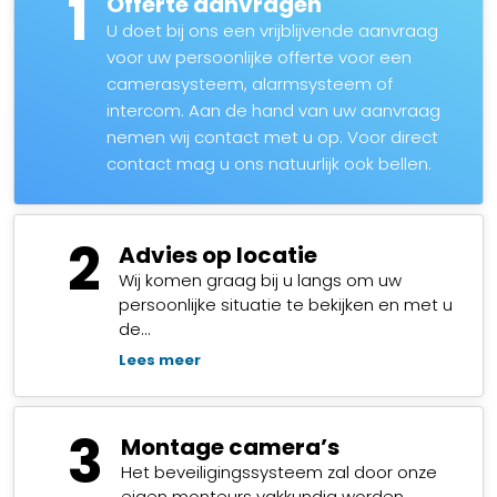
1
Offerte aanvragen
U doet bij ons een vrijblijvende aanvraag
voor uw persoonlijke offerte voor een
camerasysteem, alarmsysteem of
intercom. Aan de hand van uw aanvraag
nemen wij contact met u op. Voor direct
contact mag u ons natuurlijk ook bellen.
2
Advies op locatie
Wij komen graag bij u langs om uw
persoonlijke situatie te bekijken en met u
de…
Lees meer
3
Montage camera’s
Het beveiligingssysteem zal door onze
eigen monteurs vakkundig worden