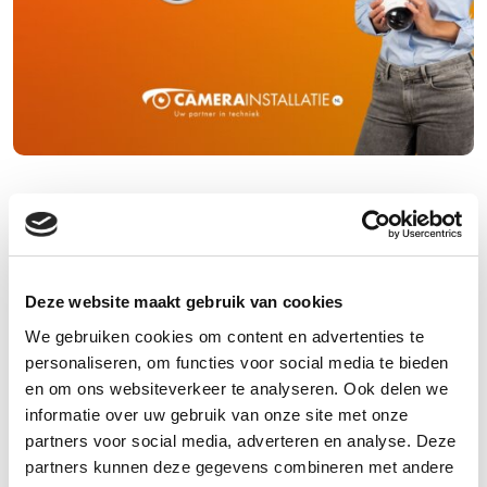
De stad Amsterdam, hoe veilig
is die ? en wat kan je doen om
je woning of bedrijf beter te
Deze website maakt gebruik van cookies
beveiligen ?
We gebruiken cookies om content en advertenties te
personaliseren, om functies voor social media te bieden
en om ons websiteverkeer te analyseren. Ook delen we
Amsterdam is een prachtige stad om in te wonen, maar
informatie over uw gebruik van onze site met onze
helaas heeft de stad ook te maken met criminaliteit.
partners voor social media, adverteren en analyse. Deze
Daarom is het belangrijk om je woning goed te
partners kunnen deze gegevens combineren met andere
beveiligen. Hieronder volgen een aantal redenen