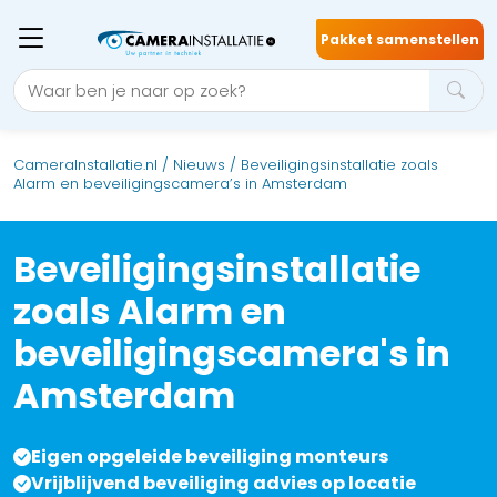
Pakket samenstellen
CameraInstallatie.nl
/
Nieuws
/
Beveiligingsinstallatie zoals
Alarm en beveiligingscamera’s in Amsterdam
Beveiligingsinstallatie
zoals Alarm en
beveiligingscamera's in
Amsterdam
Eigen opgeleide beveiliging monteurs
Vrijblijvend beveiliging advies op locatie