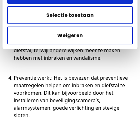
Verschillende wijken, verschillende risico’s: In
Selectie toestaan
Amsterdam zijn er veel verschillende wijken met elk
hun eigen risico’s op het gebied van criminaliteit.
Sommige wijken, zoals de binnenstad, hebben
Weigeren
bijvoorbeeld een hoger risico op zakkenrollen en
diefstal, terwijl andere wijken meer te maken
hebben met inbraken en vandalisme.
Preventie werkt: Het is bewezen dat preventieve
maatregelen helpen om inbraken en diefstal te
voorkomen. Dit kan bijvoorbeeld door het
installeren van beveiligingscamera’s,
alarmsystemen, goede verlichting en stevige
sloten.