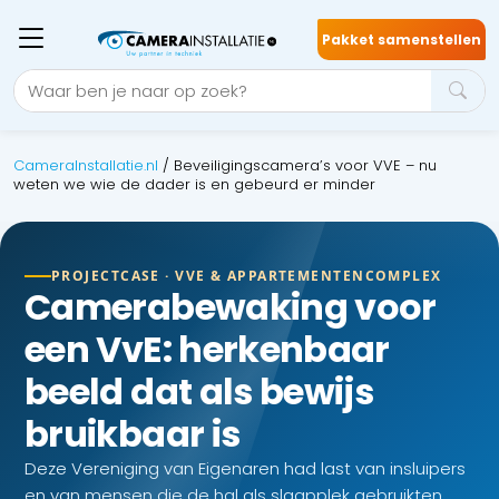
Pakket samenstellen
CameraInstallatie.nl
/
Beveiligingscamera’s voor VVE – nu
weten we wie de dader is en gebeurd er minder
PROJECTCASE · VVE & APPARTEMENTENCOMPLEX
Camerabewaking voor
een VvE: herkenbaar
beeld dat als bewijs
bruikbaar is
Deze Vereniging van Eigenaren had last van insluipers
en van mensen die de hal als slaapplek gebruikten.