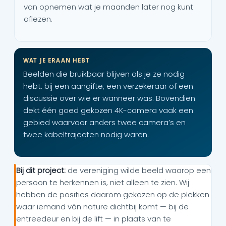
van opnemen wat je maanden later nog kunt
aflezen.
WAT JE ERAAN HEBT
Beelden die bruikbaar blijven als je ze nodig
hebt: bij een aangifte, een verzekeraar of een
discussie over wie er wanneer was. Bovendien
dekt één goed gekozen 4K-camera vaak een
gebied waarvoor anders twee camera’s en
twee kabeltrajecten nodig waren.
Bij dit project:
de vereniging wilde beeld waarop een
persoon te herkennen is, niet alleen te zien. Wij
hebben de posities daarom gekozen op de plekken
waar iemand ván nature dichtbij komt — bij de
entreedeur en bij de lift — in plaats van te