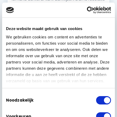
geen luxe maar het hele punt: het bepaalt
hoeveel beeldpunten er overblijven op het
gezicht van iemand die tien meter verderop bij
de deur staat.
Deze website maakt gebruik van cookies
720p
1080p
4K · 3840×2160
HD 720p
We gebruiken cookies om content en advertenties te
0,9 MP
beweging zien, van dichtbij
personaliseren, om functies voor social media te bieden
en om ons websiteverkeer te analyseren. Ook delen we
Full HD 1080p
2,1 MP
informatie over uw gebruik van onze site met onze
de meeste alledaagse situaties
partners voor social media, adverteren en analyse. Deze
4K Ultra HD
partners kunnen deze gegevens combineren met andere
8,3 MP
groot terrein, inzoomen, kentekens
informatie die u aan ze heeft verstrekt of die ze hebben
verzameld op basis van uw gebruik van hun services.
Wat zie je hier?
De drie vlakken staan op schaal
ten opzichte van elkaar. Een 4K-beeld bestaat
Toestemmingsselectie
uit ongeveer 8,3 miljoen pixels, vier keer zoveel
Noodzakelijk
als Full HD. Die extra pixels gebruik je niet voor
een groter scherm, maar om ach­teraf in te
zoomen op een stukje beeld zonder dat het uit
Voorkeuren