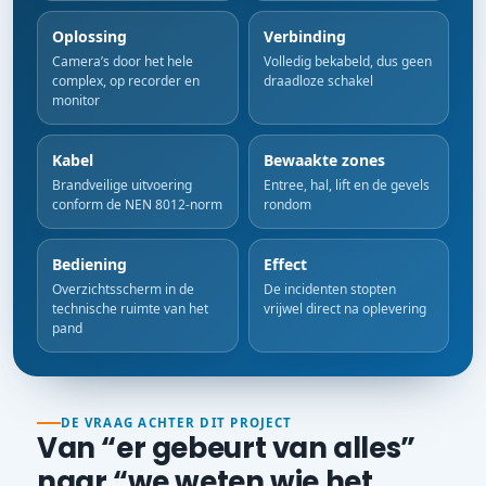
Oplossing
Verbinding
Camera’s door het hele
Volledig bekabeld, dus geen
complex, op recorder en
draadloze schakel
monitor
Kabel
Bewaakte zones
Brandveilige uitvoering
Entree, hal, lift en de gevels
conform de NEN 8012-norm
rondom
Bediening
Effect
Overzichtsscherm in de
De incidenten stopten
technische ruimte van het
vrijwel direct na oplevering
pand
DE VRAAG ACHTER DIT PROJECT
Van “er gebeurt van alles”
naar “we weten wie het