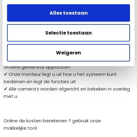
voor de beveiliging & voorziet u ter plekke van de
installatie kosten
. Zo weet u direct waar u aan toe
Alles toestaan
bent!
✓
Recorder wordt ingesteld en netjes weg gebouwd
Selectie toestaan
✓
De camerabewaking set wordt
zorgvuldig afgemonteerd, aangesloten &
geconfigureerd
Weigeren
✓
De app wordt ingesteld op uw mobiele telefoon &
andere gewenste apparaten
✓
Onze monteur legt u uit hoe u het systeem kunt
bedienen en legt de functies uit
✓
Alle camera’s worden afgericht en bekeken in overleg
met u.
Online de kosten berekenen ? gebruik onze
makkelijke tool.