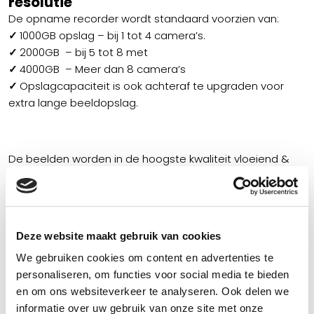
resolutie
De opname recorder wordt standaard voorzien van:
✓
1000GB opslag – bij 1 tot 4 camera’s.
✓
2000GB – bij 5 tot 8 met
✓
4000GB – Meer dan 8 camera’s
✓
Opslagcapaciteit is ook achteraf te upgraden voor
extra lange beeldopslag.
De beelden worden in de hoogste kwaliteit vloeiend &
veilig opslagen.
Zodra de opslag vol is worden de oudste beelden
automatisch
overschreven voor nieuwe camerabeelden.
Deze website maakt gebruik van cookies
We gebruiken cookies om content en advertenties te
personaliseren, om functies voor social media te bieden
Camera op hek gericht wij installeren uw hekwerk
en om ons websiteverkeer te analyseren. Ook delen we
camera of intercom op uw poort. Het plaatsen van een
informatie over uw gebruik van onze site met onze