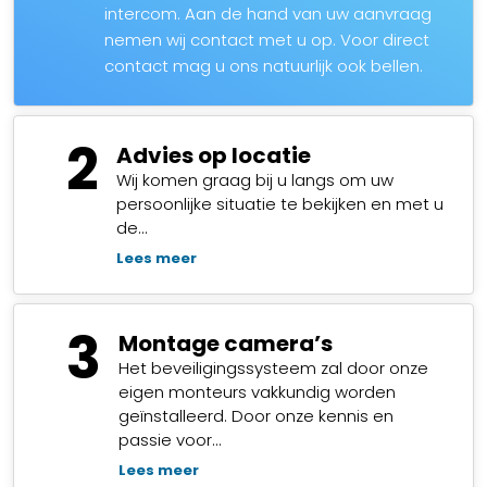
intercom. Aan de hand van uw aanvraag
nemen wij contact met u op. Voor direct
contact mag u ons natuurlijk ook bellen.
2
Advies op locatie
Wij komen graag bij u langs om uw
persoonlijke situatie te bekijken en met u
de…
Lees meer
3
Montage camera’s
Het beveiligingssysteem zal door onze
eigen monteurs vakkundig worden
geïnstalleerd. Door onze kennis en
passie voor…
Lees meer