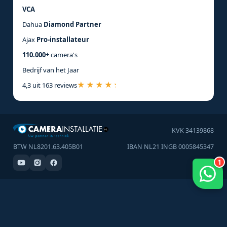
VCA
Dahua
Diamond Partner
Ajax
Pro-installateur
110.000+
camera's
Bedrijf van het Jaar
4,3 uit 163 reviews
KVK 34139868
BTW NL8201.63.405B01
IBAN NL21 INGB 0005845347