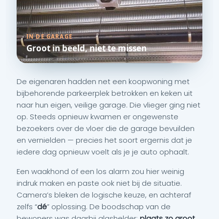
IN DE GARAGE
Groot in beeld, niet te missen
De eigenaren hadden net een koopwoning met
bijbehorende parkeerplek betrokken en keken uit
naar hun eigen, veilige garage. Die vlieger ging niet
op. Steeds opnieuw kwamen er ongewenste
bezoekers over de vloer die de garage bevuilden
en vernielden — precies het soort ergernis dat je
iedere dag opnieuw voelt als je je auto ophaalt.
Een waakhond of een los alarm zou hier weinig
indruk maken en paste ook niet bij de situatie.
Camera’s bleken de logische keuze, en achteraf
zelfs “
dé
” oplossing. De boodschap van de
bewoners was daarbij glashelder:
plaats zo groot