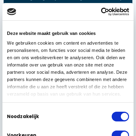
Deze website maakt gebruik van cookies
Camera
We gebruiken cookies om content en advertenties te
Groot & zichtbaar, met nachtzicht
personaliseren, om functies voor social media te bieden
en om ons websiteverkeer te analyseren. Ook delen we
→
informatie over uw gebruik van onze site met onze
partners voor social media, adverteren en analyse. Deze
partners kunnen deze gegevens combineren met andere
informatie die u aan ze heeft verstrekt of die ze hebben
Opname
verzameld op basis van uw gebruik van hun services.
Beeld opgenomen & bewaard
→
Toestemmingsselectie
Noodzakelijk
Bewijs
Voorkeuren