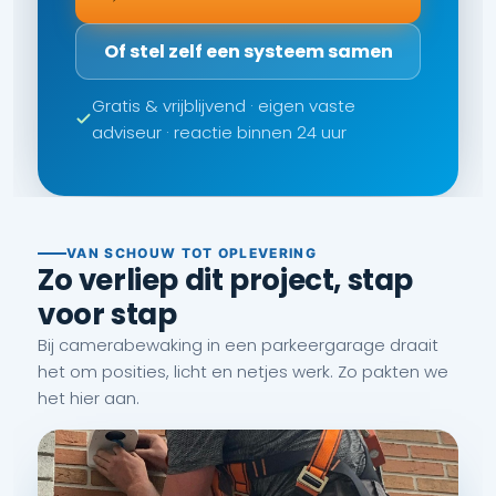
Of stel zelf een systeem samen
Gratis & vrijblijvend · eigen vaste
adviseur · reactie binnen 24 uur
VAN SCHOUW TOT OPLEVERING
Zo verliep dit project, stap
voor stap
Bij camerabewaking in een parkeergarage draait
het om posities, licht en netjes werk. Zo pakten we
het hier aan.