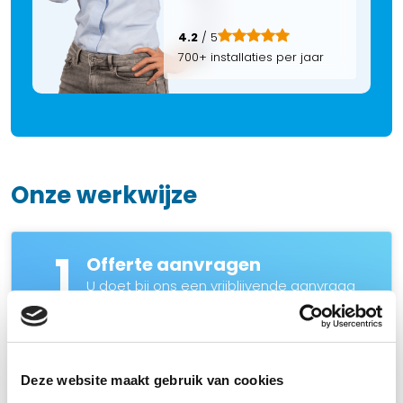
4.2
/ 5
700+ installaties per jaar
Onze werkwijze
1
Offerte aanvragen
U doet bij ons een vrijblijvende aanvraag
voor uw persoonlijke offerte voor een
camerasysteem, alarmsysteem of
intercom. Aan de hand van uw aanvraag
nemen wij contact met u op. Voor direct
Deze website maakt gebruik van cookies
contact mag u ons natuurlijk ook bellen.