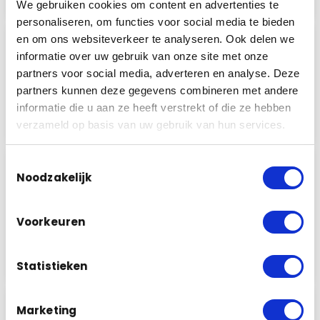
We gebruiken cookies om content en advertenties te
personaliseren, om functies voor social media te bieden
en om ons websiteverkeer te analyseren. Ook delen we
2
Advies op locatie
informatie over uw gebruik van onze site met onze
Wij komen graag bij u langs om uw
partners voor social media, adverteren en analyse. Deze
persoonlijke situatie te bekijken en met u
partners kunnen deze gegevens combineren met andere
de…
informatie die u aan ze heeft verstrekt of die ze hebben
Lees meer
verzameld op basis van uw gebruik van hun services.
Toestemmingsselectie
3
Montage camera’s
Noodzakelijk
Het beveiligingssysteem zal door onze
eigen monteurs vakkundig worden
Voorkeuren
geïnstalleerd. Door onze kennis en
passie voor…
Lees meer
Statistieken
Marketing
Tevreden klant