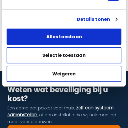
4
Pas als u tevreden bent zijn wij voldaan!
Wij zullen er dus ook alles aan doen…
Lees meer
Details tonen
Alles toestaan
Stel nu jouw pakket samen
Selectie toestaan
Weigeren
Weten wat beveiliging bij u
kost?
zelf een systeem
Een compleet pakket voor thuis,
samenstellen
, of een installatie die wij helemaal op
maat voor u bouwen.