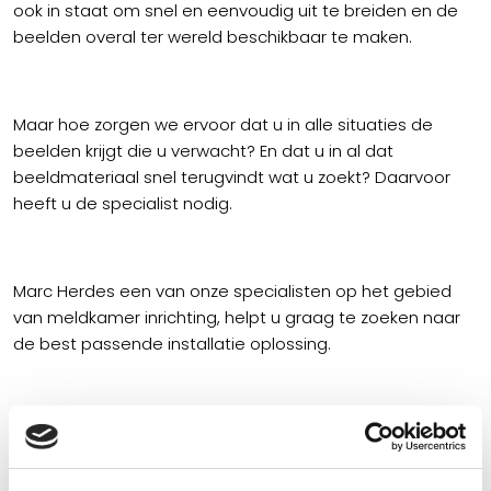
ook in staat om snel en eenvoudig uit te breiden en de
beelden overal ter wereld beschikbaar te maken.
Maar hoe zorgen we ervoor dat u in alle situaties de
beelden krijgt die u verwacht? En dat u in al dat
beeldmateriaal snel terugvindt wat u zoekt? Daarvoor
heeft u de specialist nodig.
Marc Herdes een van onze specialisten op het gebied
van meldkamer inrichting, helpt u graag te zoeken naar
de best passende installatie oplossing.
Voordat we camera’s gaan installeren, moet eerst het
doel helder zijn. Verminderen van criminaliteit, actief
volgen van personen of processen, alarmverificatie en