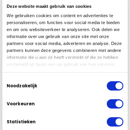
opvolging, herkennen of identificeren van personen of
Deze website maakt gebruik van cookies
voertuigen, gebruik van de beelden voor bewijsvoering
We gebruiken cookies om content en advertenties te
etc. Als uw doelstellingen bekend zijn, kiezen we voor u
personaliseren, om functies voor social media te bieden
de optimale oplossing.
en om ons websiteverkeer te analyseren. Ook delen we
informatie over uw gebruik van onze site met onze
partners voor social media, adverteren en analyse. Deze
In die oplossing is meegenomen dat niet alleen de
partners kunnen deze gegevens combineren met andere
beeldkwaliteit en zichtbaarheid geregeld zijn, maar ook
informatie die u aan ze heeft verstrekt of die ze hebben
het bedieningsgemak en de bedrijfszekerheid.
verzameld op basis van uw gebruik van hun services.
Toestemmingsselectie
Noodzakelijk
Onze werkwijze
Voorkeuren
1
Offerte aanvragen
U doet bij ons een vrijblijvende aanvraag
Statistieken
voor uw persoonlijke offerte voor een