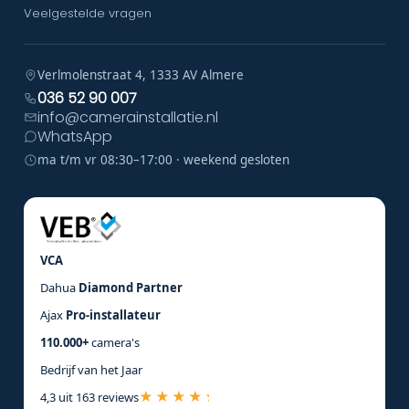
Veelgestelde vragen
Verlmolenstraat 4, 1333 AV Almere
036 52 90 007
info@camerainstallatie.nl
WhatsApp
ma t/m vr 08:30–17:00 · weekend gesloten
VCA
Dahua
Diamond Partner
Ajax
Pro-installateur
110.000+
camera's
Bedrijf van het Jaar
4,3 uit 163 reviews