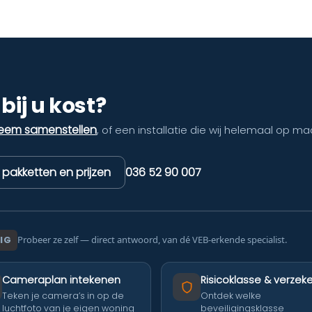
bij u kost?
teem samenstellen
, of een installatie die wij helemaal op ma
k pakketten en prijzen
036 52 90 007
IG
Probeer ze zelf — direct antwoord, van dé VEB-erkende specialist.
Cameraplan intekenen
Risicoklasse & verzeke
Teken je camera’s in op de
Ontdek welke
luchtfoto van je eigen woning
beveiligingsklasse