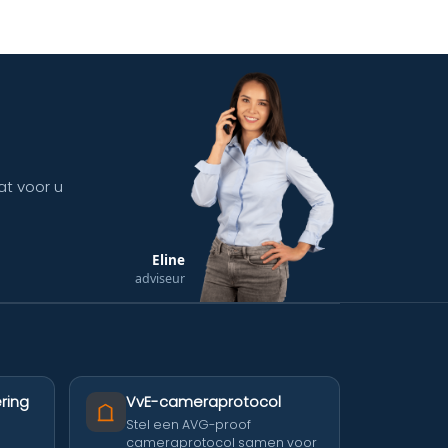
at voor u
Eline
adviseur
ring
VvE-cameraprotocol
Stel een AVG-proof
cameraprotocol samen voor