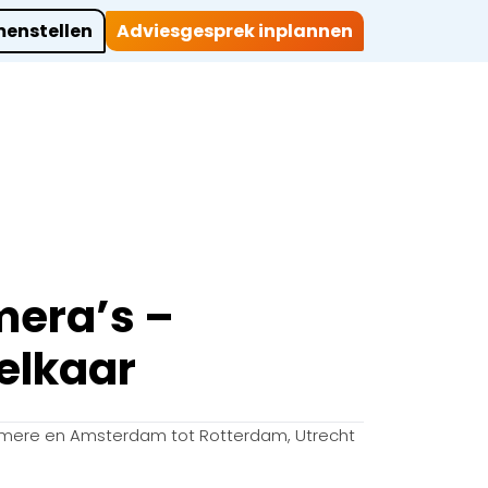
enstellen
Adviesgesprek inplannen
ocaties
Werkwijze
Over ons
Projecten
Contact
mera’s –
elkaar
mere en Amsterdam tot Rotterdam, Utrecht