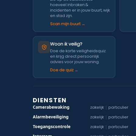
hoeveel inbraken &
incidenten er in jouw buurt, wijk
en stad zijn.
Scan mijn buurt →
Woon ik veilig?
Doe de korte veiligheidsquiz
en krijg direct persoonlijk
advies voor jouw woning.
Doe de quiz →
DIENSTEN
Camerabewaking
zakelijk
particulier
|
Alarmbeveiliging
zakelijk
particulier
|
Toegangscontrole
zakelijk
particulier
|