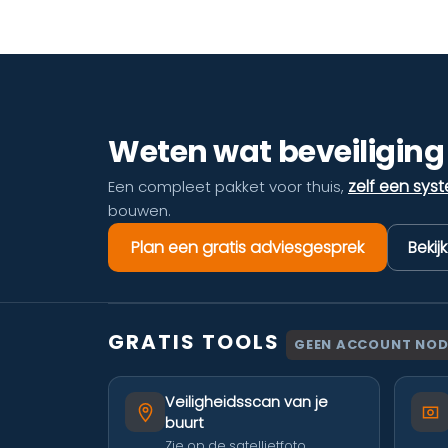
Weten wat beveiliging 
zelf een sys
Een compleet pakket voor thuis,
bouwen.
Plan een gratis adviesgesprek
Bekij
GRATIS TOOLS
GEEN ACCOUNT NOD
Veiligheidsscan van je
buurt
Zie op de satellietfoto