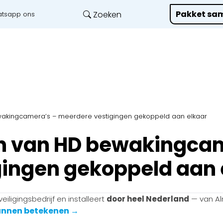
Pakket sam
Zoeken
tsapp ons
Onze diensten
L
ewakingcamera’s – meerdere vestigingen gekoppeld aan elkaar
en van HD bewakingca
ingen gekoppeld aan 
iligingsbedrijf en installeert
door heel Nederland
— van Al
kunnen betekenen →