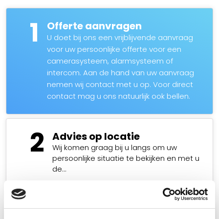
1
Offerte aanvragen
U doet bij ons een vrijblijvende aanvraag
voor uw persoonlijke offerte voor een
camerasysteem, alarmsysteem of
intercom. Aan de hand van uw aanvraag
nemen wij contact met u op. Voor direct
contact mag u ons natuurlijk ook bellen.
2
Advies op locatie
Wij komen graag bij u langs om uw
persoonlijke situatie te bekijken en met u
de…
Lees meer