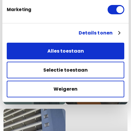
Marketing
Details tonen
Alles toestaan
Bedrijfspand
Bedrijfspand
Selectie toestaan
Camerabewaking?
Top 5
Mag wel. Mag niet.
camerabewakingsbedrijven
Mag nét wel. Of
van Nederland
toch niet? AVG
Weigeren
(2025)
oplossing.