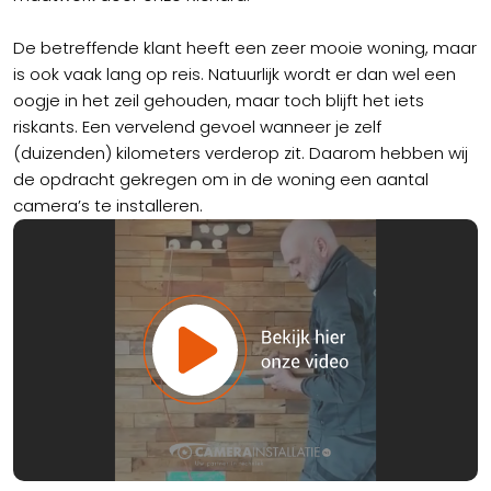
De betreffende klant heeft een zeer mooie woning, maar
is ook vaak lang op reis. Natuurlijk wordt er dan wel een
oogje in het zeil gehouden, maar toch blijft het iets
riskants. Een vervelend gevoel wanneer je zelf
(duizenden) kilometers verderop zit. Daarom hebben wij
de opdracht gekregen om in de woning een aantal
camera’s te installeren.