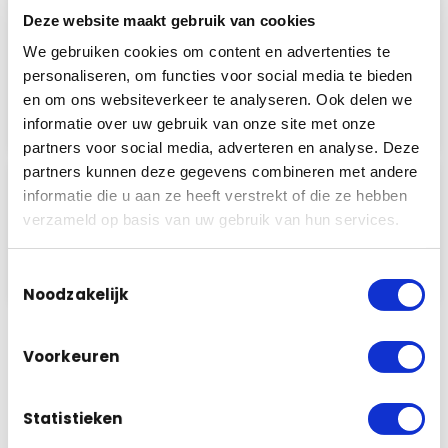
3
Montage camera’s
Deze website maakt gebruik van cookies
Het beveiligingssysteem zal door onze
eigen monteurs vakkundig worden
We gebruiken cookies om content en advertenties te
geïnstalleerd. Door onze kennis en
personaliseren, om functies voor social media te bieden
passie voor…
en om ons websiteverkeer te analyseren. Ook delen we
Lees meer
informatie over uw gebruik van onze site met onze
partners voor social media, adverteren en analyse. Deze
partners kunnen deze gegevens combineren met andere
4
Tevreden klant
informatie die u aan ze heeft verstrekt of die ze hebben
Pas als u tevreden bent zijn wij voldaan!
verzameld op basis van uw gebruik van hun services.
Wij zullen er dus ook alles aan doen…
Lees meer
Toestemmingsselectie
Noodzakelijk
Voorkeuren
Stel nu jouw pakket samen
Statistieken