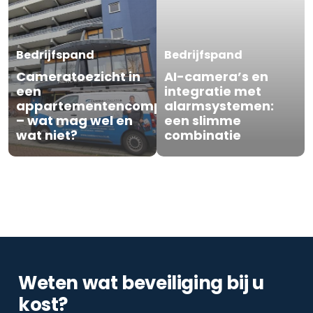
Bedrijfspand
Bedrijfspand
Cameratoezicht in
AI-camera’s en
een
integratie met
appartementencomplex
alarmsystemen:
– wat mag wel en
een slimme
wat niet?
combinatie
Weten wat beveiliging bij u
kost?