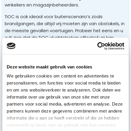
winkeliers en magazijnbeheerders.
TiOC is ook ideaal voor buitenscenario’s zoals
brandgangen, die altijd vrij moeten zijn van obstakels, in
de meeste gevallen voertuigen. Probeer het eens en u
zult zien dat de TiOC vluchtstroken effectief vrij kan
houden en werkt als een verantwoordelijke voogd die
zijn plicht vervult om de openbare veiligheid te
verbeteren.
Deze website maakt gebruik van cookies
De krachtige Dahua TiOC-oplossing biedt 24/7 full-
We gebruiken cookies om content en advertenties te
colour monitoring, actieve afschrikking en AI met
personaliseren, om functies voor social media te bieden
WizSense IP-camera’s, HDCVI 6.0-camera’s en XVR’s en
en om ons websiteverkeer te analyseren. Ook delen we
aankomende PTZ-camera’s, waardoor het ideaal
informatie over uw gebruik van onze site met onze
toepasbaar is in villa’s, winkels, magazijnen,
partners voor social media, adverteren en analyse. Deze
brandweerkazernes en plaatsen. gelijk. Met haar missie
partners kunnen deze gegevens combineren met andere
“Een veiliger samenleving en slimmer leven mogelijk
informatie die u aan ze heeft verstrekt of die ze hebben
maken”, zal Dahua Technology zich blijven concentreren
verzameld op basis van uw gebruik van hun services.
op “Innovatie, kwaliteit en service” om zijn partners en