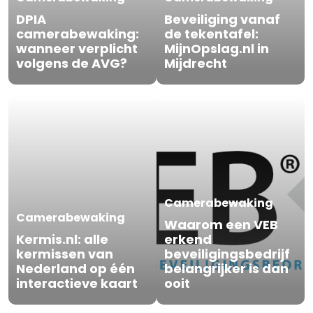
DPIA
Beveiliging vanaf
camerabewaking:
de tekentafel:
wanneer verplicht
MijnOpslag.nl in
volgens de AVG?
Mijdrecht
Camerabewaking
Camerabewaking
Waarom een VEB
Kermis.nl: alle
erkend
kermissen van
beveiligingsbedrijf
Nederland op één
belangrijker is dan
interactieve kaart
ooit