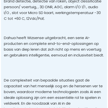
brand detectie, detectie van roken, object clessificatie
persoon/ voertuig, , 3D DNR, AGC, alarm I/O 1/1 , audio
I/O , slot voor Micro SD kaart, werkingstemperatuur -30
C tot +60 C, 12Vdc/PoE.
Dahua heeft Wizsense uitgebracht, een serie AI-
producten en complete end-to-end-oplossingen op
basis van diep leren dat zich richt op mens en voertuig
en gebruikers intelligentie, eenvoud en inclusiviteit biedt.
De complexiteit van bepaalde situaties gaat de
capaciteit van het menselijk oog en de hersenen ver te
boven, waardoor moderne technologieën zoals AI een
ideale oplossing zijn om een ​​essentiële rol te spelen in
veldwerk. En de noodzaak van AI in de