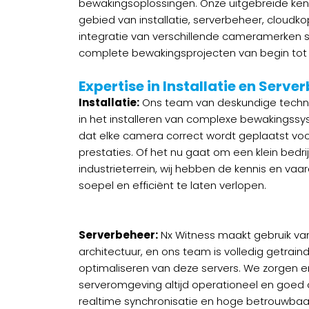
bewakingsoplossingen. Onze uitgebreide kenn
gebied van installatie, serverbeheer, cloudk
integratie van verschillende cameramerken s
complete bewakingsprojecten van begin tot 
Expertise in Installatie en Serve
Installatie:
Ons team van deskundige technic
in het installeren van complexe bewakingss
dat elke camera correct wordt geplaatst voo
prestaties. Of het nu gaat om een klein bedri
industrieterrein, wij hebben de kennis en vaa
soepel en efficiënt te laten verlopen.
Serverbeheer:
Nx Witness maakt gebruik va
architectuur, en ons team is volledig getrain
optimaliseren van deze servers. We zorgen e
serveromgeving altijd operationeel en goed
realtime synchronisatie en hoge betrouwbaar