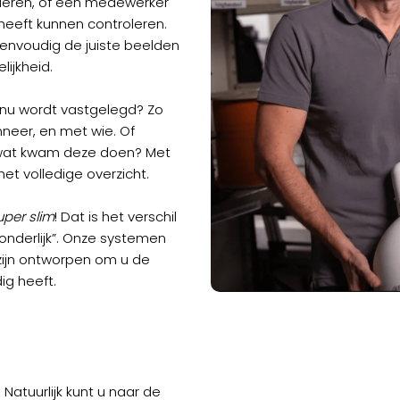
ederen, of een medewerker
heeft kunnen controleren.
envoudig de juiste beelden
lijkheid.
tinu wordt vastgelegd? Zo
neer, en met wie. Of
—wat kwam deze doen? Met
t volledige overzicht.
uper slim
! Dat is het verschil
nderlijk”. Onze systemen
zijn ontworpen om u de
ig heeft.
 Natuurlijk kunt u naar de