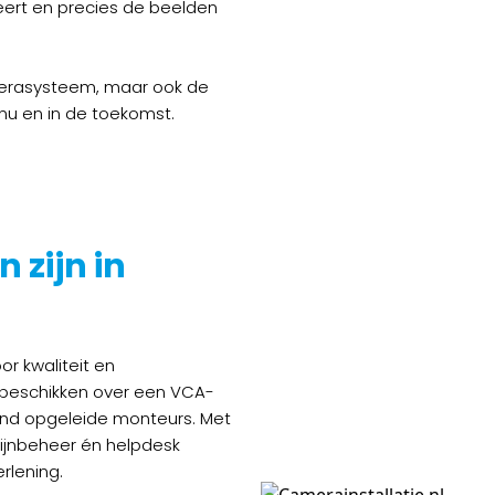
eert en precies de beelden
amerasysteem, maar ook de
u en in de toekomst.
n zijn in
or kwaliteit en
, beschikken over een VCA-
end opgeleide monteurs. Met
ijnbeheer én helpdesk
rlening.