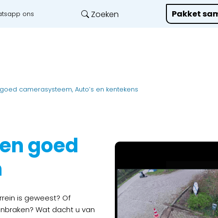
Pakket sam
Zoeken
tsapp ons
Onze diensten
L
 goed camerasysteem, Auto’s en kentekens
een goed
m
rrein is geweest? Of
 inbraken? Wat dacht u van