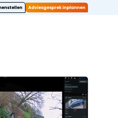
enstellen
Adviesgesprek inplannen
ocaties
Werkwijze
Over ons
Projecten
Contact