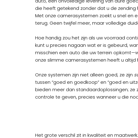
auto, een onvolledige levering van dure go
die heeft getekend zonder dat u de zending 
Met onze camerasystemen zoekt u snel en e
terug. Geen twijfel meer, maar volledige duide
Hoe handig zou het zijn als uw voorraad con
kunt u precies nagaan wat er is gebeurd, wan
misschien een auto die uw terrein opkomt
onze slimme camerasystemen heeft u altijd he
Onze systemen zijn niet alleen goed, ze zijn
s
tussen “goed en goedkoop” en “goed en uitzo
bieden meer dan standaardoplossingen; ze 
controle te geven, precies wanneer u die nod
Het grote verschil zit in kwaliteit en maatwerk.