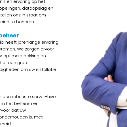
is en ervaring op het
oppelingen, dataopslag en
tellen ons in staat om
eind te beheren.
rbeheer
i heeft jarenlange ervaring
ystemen. We zorgen ervoor
r optimale dekking en
jf of een groot
rdigheden om uw installatie
n een robuuste server-hive
d in het beheren en
rvoor dat uw
 onderhouden is, met
heid​