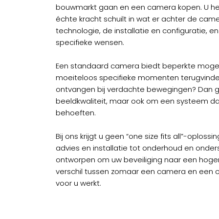
bouwmarkt gaan en een camera kopen. U hee
échte kracht schuilt in wat er achter de came
technologie, de installatie en configuratie, e
specifieke wensen.
Een standaard camera biedt beperkte mogelij
moeiteloos specifieke momenten terugvinde
ontvangen bij verdachte bewegingen? Dan ga
beeldkwaliteit, maar ook om een systeem d
behoeften.
Bij ons krijgt u geen “one size fits all”-oploss
advies en installatie tot onderhoud en onder
ontworpen om uw beveiliging naar een hoger ni
verschil tussen zomaar een camera en een
voor u werkt.