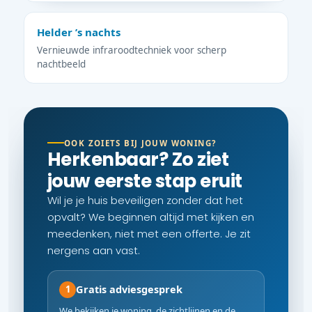
Helder ’s nachts
Vernieuwde infraroodtechniek voor scherp
nachtbeeld
OOK ZOIETS BIJ JOUW WONING?
Herkenbaar? Zo ziet
jouw eerste stap eruit
Wil je je huis beveiligen zonder dat het
opvalt? We beginnen altijd met kijken en
meedenken, niet met een offerte. Je zit
nergens aan vast.
Gratis adviesgesprek
1
We bekijken je woning, de zichtlijnen en de