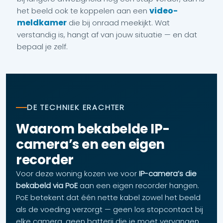
video-
het beeld ook te koppelen aan een
meldkamer
die bij onraad meekijkt. Wat
verstandig is, hangt af van jouw situatie — en dat
bepaal je zelf.
DE TECHNIEK ERACHTER
Waarom bekabelde IP-
camera’s en een eigen
recorder
Voor deze woning kozen we voor
IP-camera’s die
bekabeld via PoE
aan een eigen recorder hangen.
PoE betekent dat één nette kabel zowel het beeld
als de voeding verzorgt — geen los stopcontact bij
elke camera, geen batterij die je moet vervangen.