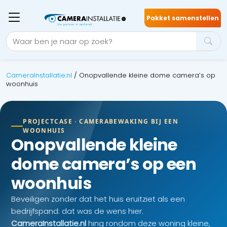
Pakket samenstellen
CameraInstallatie.nl
/
Onopvallende kleine dome camera’s op
woonhuis
PROJECTCASE · CAMERABEWAKING BIJ EEN
WOONHUIS
Onopvallende kleine
dome camera’s op een
woonhuis
Beveiligen zonder dat het huis eruitziet als een
bedrijfspand: dat was de wens hier.
CameraInstallatie.nl
hing rondom deze woning kleine,