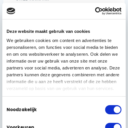
Eerst meten en uitlijnen, dan
pas boren
Een camera hangt zo, maar hem op de
juiste plek
Deze website maakt gebruik van cookies
en hoek
krijgen is het echte werk. Onze monteurs
We gebruiken cookies om content en advertenties te
lijnen de positie eerst uit — met een laser en met
personaliseren, om functies voor social media te bieden
het oog — zodat het beeld precies de looproute of
en om ons websiteverkeer te analyseren. Ook delen we
de tuin pakt en niet half de buren of de lucht. Pas
informatie over uw gebruik van onze site met onze
als de hoek klopt, gaat de boor in de muur.
partners voor social media, adverteren en analyse. Deze
Daarna trekken we de kabel ongezien naar de
partners kunnen deze gegevens combineren met andere
recorder en werken we alles netjes weg. Elke dome
informatie die u aan ze heeft verstrekt of die ze hebben
bekabeling
krijgt via
zijn eigen lijn; scheef zittende
verzameld op basis van uw gebruik van hun services.
of loshangende kabels laten we niet achter. Het
laatste kwartier is voor het
afstellen
: scherpstellen,
Toestemmingsselectie
het beeld bijdraaien en controleren dat de
Noodzakelijk
bewegingsmelding aanslaat op de plekken die
ertoe doen.
Voorkeuren