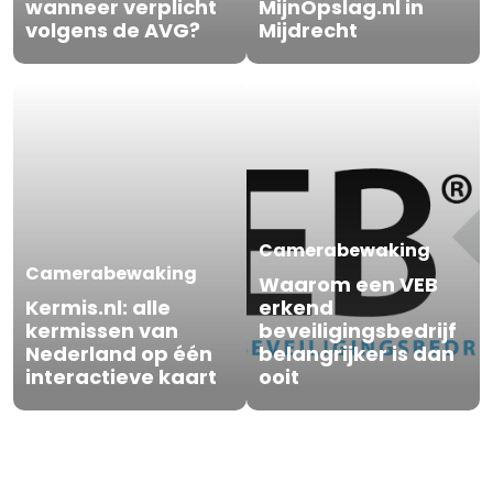
wanneer verplicht
MijnOpslag.nl in
volgens de AVG?
Mijdrecht
Camerabewaking
Camerabewaking
Waarom een VEB
Kermis.nl: alle
erkend
kermissen van
beveiligingsbedrijf
Nederland op één
belangrijker is dan
interactieve kaart
ooit