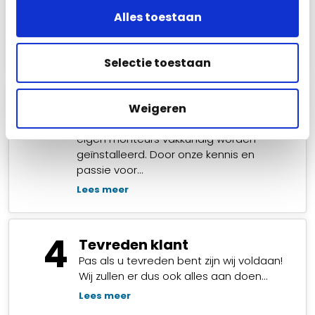
Wij komen graag bij u langs om uw
Alles toestaan
persoonlijke situatie te bekijken en met u
de…
Lees meer
Selectie toestaan
3
Montage camera’s
Weigeren
Het beveiligingssysteem zal door onze
eigen monteurs vakkundig worden
geïnstalleerd. Door onze kennis en
passie voor…
Lees meer
4
Tevreden klant
Pas als u tevreden bent zijn wij voldaan!
Wij zullen er dus ook alles aan doen…
Lees meer