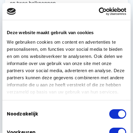
Deurstation met kaartlezer
DAHUA VTO · MET NFC-LEZER
Deze website maakt gebruik van cookies
Dit deurstation heeft een
kaartlezer
ingebouwd:
We gebruiken cookies om content en advertenties te
bewoners en personeel houden hun pasje of
personaliseren, om functies voor social media te bieden
telefoon voor de lezer en de deur gaat open,
en om ons websiteverkeer te analyseren. Ook delen we
zonder sleutel. Handig als de intercom meteen je
informatie over uw gebruik van onze site met onze
toegangscontrole moet zijn.
partners voor social media, adverteren en analyse. Deze
partners kunnen deze gegevens combineren met andere
Ideaal voor:
kantoor, praktijk, sportclub en
gedeelde entrees.
informatie die u aan ze heeft verstrekt of die ze hebben
verzameld op basis van uw gebruik van hun services.
Toestemmingsselectie
COMPLEX & VVE
Noodzakelijk
Voorkeuren