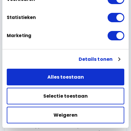
Statistieken
Marketing
Details tonen
Alles toestaan
Selectie toestaan
Modulair deurstation met
naambordje
Weigeren
DAHUA VTO MODULAIR
Voor een appartementencomplex bouwen we