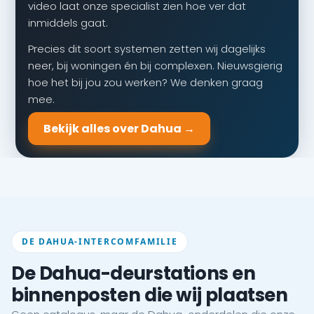
video laat onze specialist zien hoe ver dat
inmiddels gaat.
Precies dit soort systemen zetten wij dagelijks
neer, bij woningen én bij complexen. Nieuwsgierig
hoe het bij jou zou werken? We denken graag
mee.
Bekijk alles over Dahua →
DE DAHUA-INTERCOMFAMILIE
De Dahua-deurstations en
binnenposten die wij plaatsen