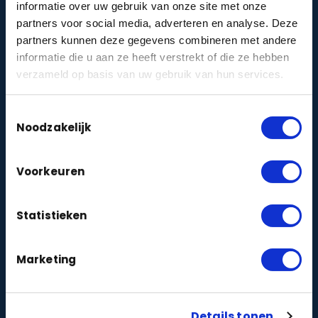
informatie over uw gebruik van onze site met onze
Risicoklasse & verzekering
partners voor social media, adverteren en analyse. Deze
Ontdek welke beveiligingsklasse (alarmklasse) je
partners kunnen deze gegevens combineren met andere
verzekeraar eist — in één minuut.
informatie die u aan ze heeft verstrekt of die ze hebben
Doe de check →
verzameld op basis van uw gebruik van hun services.
Toestemmingsselectie
VvE-cameraprotocol
Noodzakelijk
Stel een AVG-proof cameraprotocol samen voor
je Vereniging van Eigenaren.
Maak protocol →
Voorkeuren
Woon ik veilig?
Statistieken
Doe de korte veiligheidsquiz en krijg direct
persoonlijk advies voor jouw woning.
Marketing
Doe de quiz →
Details tonen