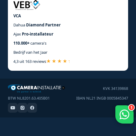
VCA
Dahua
Diamond Partner
Ajax
Pro-installateur
110.000+
camera's
Bedrijf van het Jaar
4,3 uit 163 reviews
KVK 34139868
BTW NL8201.63.405B01
IBAN NL21 INGB 0005845347