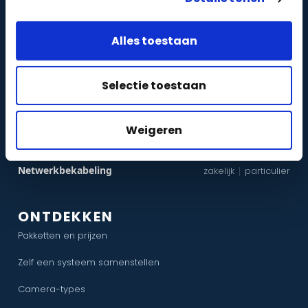
DIENSTEN
Camerabewaking
zakelijk
particulier
|
Alles toestaan
Alarmbeveiliging
zakelijk
particulier
|
Toegangscontrole
Selectie toestaan
zakelijk
particulier
|
Intercom
zakelijk
particulier
|
Weigeren
WiFi
zakelijk
particulier
|
Netwerkbekabeling
zakelijk
particulier
|
ONTDEKKEN
Pakketten en prijzen
Zelf een systeem samenstellen
Camera-types