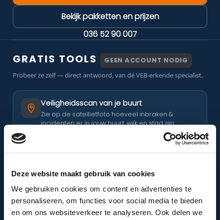
Bekijk pakketten en prijzen
036 52 90 007
GRATIS TOOLS
GEEN ACCOUNT NODIG
Probeer ze zelf — direct antwoord, van dé VEB-erkende specialist.
Veiligheidsscan van je buurt
Zie op de satellietfoto hoeveel inbraken &
incidenten er in jouw buurt, wijk en stad zijn.
Scan mijn buurt →
Cameraplan intekenen
Deze website maakt gebruik van cookies
Teken je camera’s in op de luchtfoto van je eigen
woning en zie direct je dekking.
We gebruiken cookies om content en advertenties te
personaliseren, om functies voor social media te bieden
Open de tool →
en om ons websiteverkeer te analyseren. Ook delen we