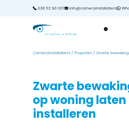
036 52 90 007
info@camerainstallatie.nl
Wha
CameraInstallatie.nl
/
Projecten
/
Zwarte bewakings
Zwarte bewaki
op woning laten
installeren