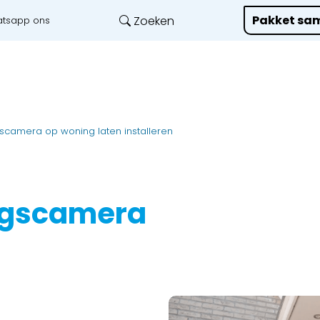
Pakket sam
Zoeken
tsapp ons
Onze diensten
L
camera op woning laten installeren
ngscamera