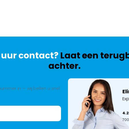
 uur contact?
Laat een terug
achter.
ummer in — wij bellen u snel
El
Exp
4.2
700