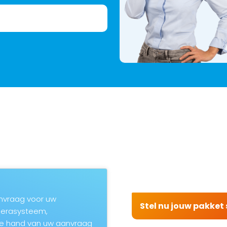
aanvraag voor uw
Stel nu jouw pakke
amerasysteem,
de hand van uw aanvraag