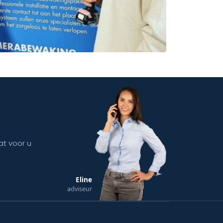
at voor u
Eline
adviseur