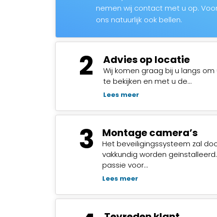
nemen wij contact met u op. Voor
ons natuurlijk ook bellen.
2
Advies op locatie
Wij komen graag bij u langs om 
te bekijken en met u de…
Lees meer
3
Montage camera’s
Het beveiligingssysteem zal do
vakkundig worden geïnstalleerd
passie voor…
Lees meer
Tevreden klant