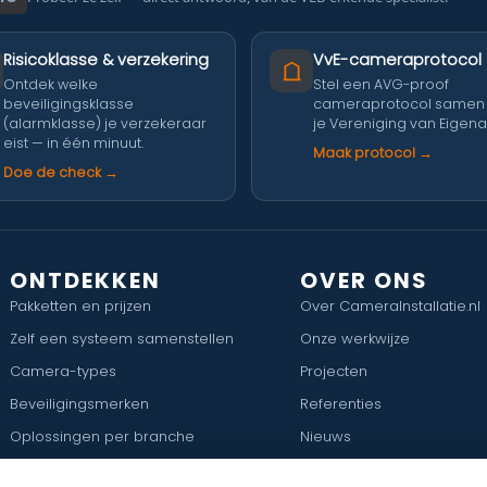
Risicoklasse & verzekering
VvE-cameraprotocol
Ontdek welke
Stel een AVG-proof
beveiligingsklasse
cameraprotocol samen
(alarmklasse) je verzekeraar
je Vereniging van Eigena
eist — in één minuut.
Maak protocol →
Doe de check →
ONTDEKKEN
OVER ONS
Pakketten en prijzen
Over CameraInstallatie.nl
Zelf een systeem samenstellen
Onze werkwijze
Camera-types
Projecten
Beveiligingsmerken
Referenties
Oplossingen per branche
Nieuws
Camerabewaking per plaats
Vacatures