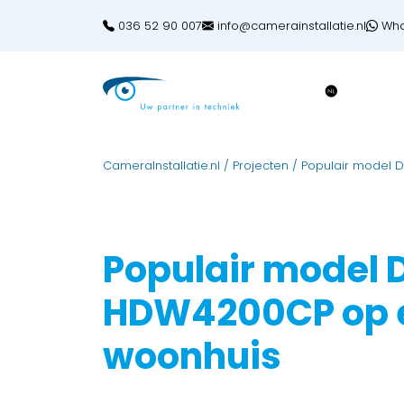
036 52 90 007
info@camerainstallatie.nl
Wha
CameraInstallatie.nl
/
Projecten
/
Populair model 
Populair model 
HDW4200CP op 
woonhuis