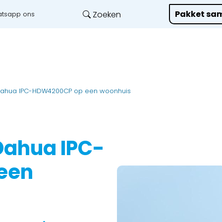
Pakket sam
Zoeken
tsapp ons
Onze diensten
L
Dahua IPC-HDW4200CP op een woonhuis
Dahua IPC-
een