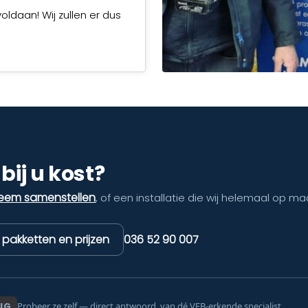
voldaan! Wij zullen er dus
bij u kost?
teem samenstellen
, of een installatie die wij helemaal op ma
k pakketten en prijzen
036 52 90 007
IG
Probeer ze zelf — direct antwoord, van dé VEB-erkende specialist.