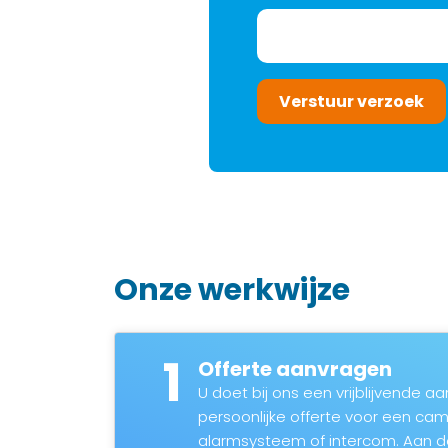
Verstuur verzoek
Onze werkwijze
1
Offerte aanvragen
U doet bij ons een vrijblijvende 
persoonlijke offerte voor een c
alarmsysteem of intercom. Aan 