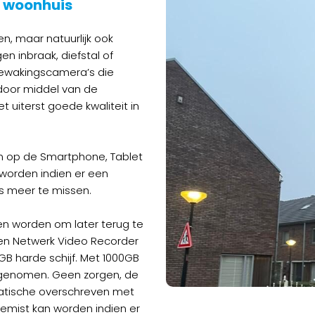
 woonhuis
en, maar natuurlijk ook
gen inbraak, diefstal of
bewakingscamera’s die
 door middel van de
uiterst goede kwaliteit in
 op de Smartphone, Tablet
worden indien er een
ks meer te missen.
n worden om later terug te
een Netwerk Video Recorder
GB harde schijf. Met 1000GB
pgenomen. Geen zorgen, de
tische overschreven met
gemist kan worden indien er