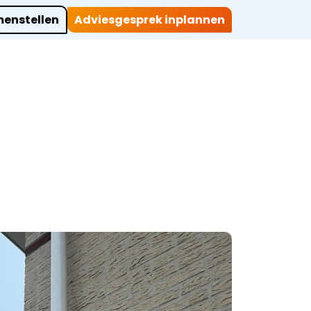
enstellen
Adviesgesprek inplannen
ocaties
Werkwijze
Over ons
Projecten
Contact