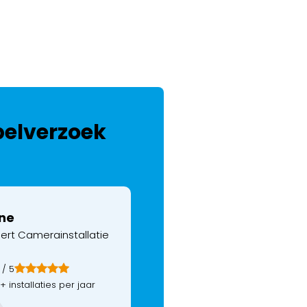
belverzoek
ine
ert Camerainstallatie
/ 5
+ installaties per jaar