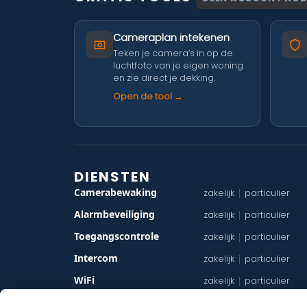
Cameraplan intekenen
Teken je camera’s in op de
luchtfoto van je eigen woning
en zie direct je dekking.
Open de tool →
DIENSTEN
Camerabewaking
zakelijk
particulier
|
Alarmbeveiliging
zakelijk
particulier
|
Toegangscontrole
zakelijk
particulier
|
Intercom
zakelijk
particulier
|
WiFi
zakelijk
particulier
|
Netwerkbekabeling
zakelijk
particulier
|