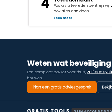
4
Pas als u tevreden bent zijn wij 
ook alles aan doen…
Lees meer
Weten wat beveiliging 
zelf een sys
Een compleet pakket voor thuis,
bouwen.
Plan een gratis adviesgesprek
Bekij
GRATIS TOOLS
GEEN ACCOUNT NOD