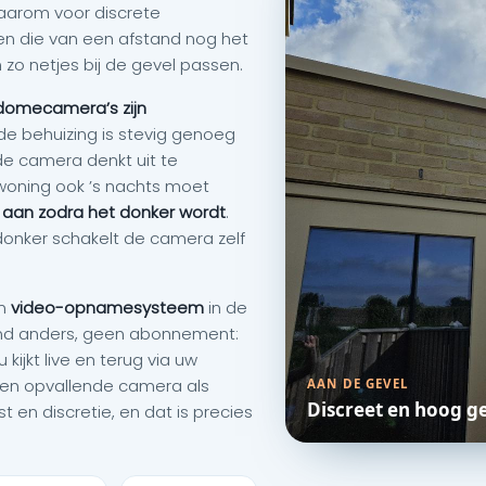
daarom voor discrete
 die van een afstand nog het
 zo netjes bij de gevel passen.
domecamera’s zijn
de behuizing is stevig genoeg
de camera denkt uit te
woning ook ’s nachts moet
 aan zodra het donker wordt
.
donker schakelt de camera zelf
en
video-opnamesysteem
in de
and anders, geen abonnement:
kijkt live en terug via uw
een opvallende camera als
AAN DE GEVEL
Discreet en hoog g
t en discretie, en dat is precies