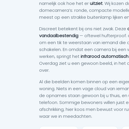
namelijk ook hoe het er
uitziet
. Wij kozen 
domecamera’s: ronde, compacte modellen
meest op een strakke buitenlamp lijken en
Discreet betekent bij ons niet zwak. Deze
vandaalbestendig
— oftewel hufterproof: 
om een tik te weerstaan van iemand die 
schakelen. En omdat een camera bij een 
werken, springt het
infrarood automatisch
Overdag ziet u een gewoon beeld, in het 
over.
Al die beelden komen binnen op een eig
woning. Niets in een vage cloud van iem
de opnames staan gewoon bij u thuis, en u 
telefoon. Sommige bewoners willen juist 
afschrikking; hier koos men bewust voor rus
waar we in meedachten.