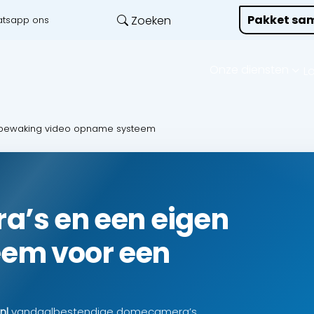
Pakket sam
Zoeken
tsapp ons
Onze diensten
L
abewaking video opname systeem
a’s en een eigen
em voor een
nl
vandaalbestendige domecamera’s