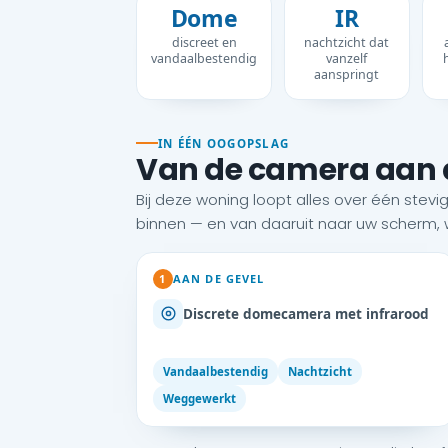
Dome
IR
discreet en
nachtzicht dat
vandaalbestendig
vanzelf
aanspringt
IN ÉÉN OOGOPSLAG
Van de camera aan d
Bij deze woning loopt alles over één st
binnen — en van daaruit naar uw scherm, 
1
AAN DE GEVEL
Discrete domecamera met infrarood
Vandaalbestendig
Nachtzicht
Weggewerkt