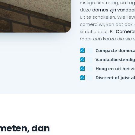
rustige uitstraling, en teg
deze
domes zijn vandaa
uit te schakelen. Wie liev
camera wil, kan dat ook 
situatie past. Bij
CameraIn
maar een keuze die we
Compacte domecam
Vandaalbestendige
Hoog en uit het z
Discreet of juist
 meten, dan