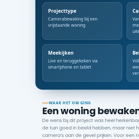
Projecttype
Ca
Camerabewaking bij een
Va
vrijstaande woning
met
uite
Meekijken
Be
Live en teruggekeken via
Vol
smartphone en tablet
we
ver
WAAR HET OM GING
Een woning bewaken z
De wens bij dit project was heel herkenba
de tuin goed in beeld hebben, maar niet h
camera’s aan de gevel prijken. Voor een ne