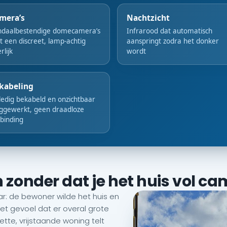
mera’s
Nachtzicht
ndaalbestendige domecamera’s
Infrarood dat automatisch
 een discreet, lamp-achtig
aanspringt zodra het donker
rlijk
wordt
kabeling
ledig bekabeld en onzichtbaar
ggewerkt, geen draadloze
binding
onder dat je het huis vol cam
ar: de bewoner wilde het huis en
et gevoel dat er overal grote
tte, vrijstaande woning telt