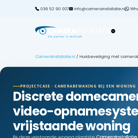
036 52 90 007
info@camerainstallatie.nl
Wha
CameraInstallatie.nl
/
Huisbeveiliging met camer
PROJECTCASE · CAMERABEWAKING BIJ EEN WONING
Discrete domecamer
video-opnamesyste
vrijstaande woning
Bij deze vrijstaande woning plaatste
CameraInstallatie.