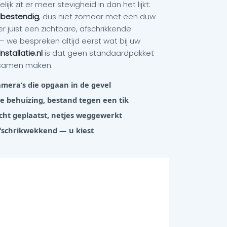
elijk zit er meer stevigheid in dan het lijkt:
lbestendig
, dus niet zomaar met een duw
er juist een zichtbare, afschrikkende
— we bespreken altijd eerst wat bij uw
stallatie.nl
is dat geen standaardpakket
 samen maken.
era’s die opgaan in de gevel
 behuizing, bestand tegen een tik
icht geplaatst, netjes weggewerkt
 afschrikwekkend — u kiest