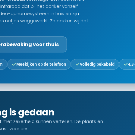
nfrarood dat bij het donker vanzelf
deo-opnamesysteem in huis en zijn
les netjes weggewerkt. Zo pakken wij dat
abewaking voor thuis
em
Meekijken op de telefoon
Volledig bekabeld
4,3
ng is gedaan
ct met zekerheid kunnen vertellen. De plaats en
st voor ons.