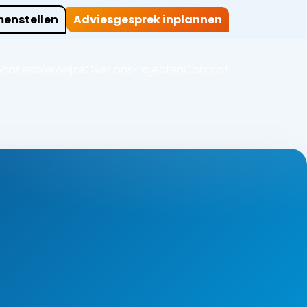
enstellen
Adviesgesprek inplannen
ocaties
Werkwijze
Over ons
Projecten
Contact