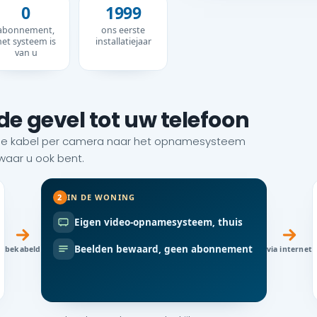
0
1999
abonnement,
ons eerste
het systeem is
installatiejaar
van u
e gevel tot uw telefoon
evige kabel per camera naar het opnamesysteem
waar u ook bent.
2
IN DE WONING
Eigen video-opnamesysteem, thuis
Beelden bewaard, geen abonnement
bekabeld
via internet