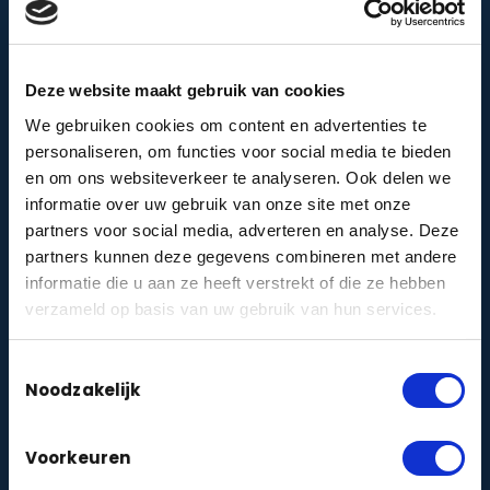
Doe de check →
VvE-cameraprotocol
Deze website maakt gebruik van cookies
Stel een AVG-proof cameraprotocol samen voor
je Vereniging van Eigenaren.
We gebruiken cookies om content en advertenties te
personaliseren, om functies voor social media te bieden
Maak protocol →
en om ons websiteverkeer te analyseren. Ook delen we
informatie over uw gebruik van onze site met onze
Woon ik veilig?
partners voor social media, adverteren en analyse. Deze
Doe de korte veiligheidsquiz en krijg direct
partners kunnen deze gegevens combineren met andere
persoonlijk advies voor jouw woning.
informatie die u aan ze heeft verstrekt of die ze hebben
Doe de quiz →
verzameld op basis van uw gebruik van hun services.
Toestemmingsselectie
Noodzakelijk
DIENSTEN
Camerabewaking
zakelijk
particulier
|
Voorkeuren
Alarmbeveiliging
zakelijk
particulier
|