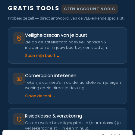
GRATIS TOOLS
GEEN ACCOUNT NODIG
Probeer ze zelf — direct antwoord, van dé VEB-erkende specialist.
Veiligheidsscan van je buurt
Zie op de satellietfoto hoeveel inbraken &
incidenten er in jouw buurt, wijk en stad zijn.
Scan mijn buurt →
Cameraplan intekenen
Teken je camera’s in op de luchtfoto van je eigen
woning en zie direct je dekking.
Open de tool →
Risicoklasse & verzekering
Ontdek welke beveiligingsklasse (alarmklasse) je
verzekeraar eist — in één minuut.