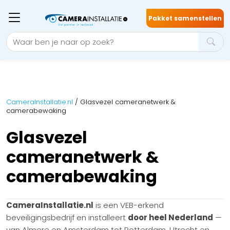
Pakket samenstellen
CameraInstallatie.nl
/
Glasvezel cameranetwerk &
camerabewaking
Glasvezel
cameranetwerk &
camerabewaking
CameraInstallatie.nl
is een VEB-erkend
beveiligingsbedrijf en installeert
door heel Nederland
—
van Almere en Amsterdam tot Rotterdam, Utrecht en