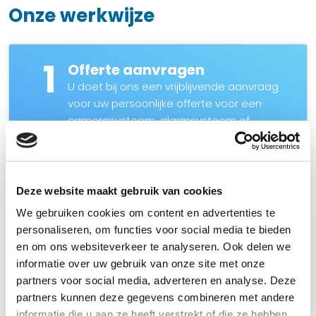
Onze werkwijze
1
Offerte aanvragen
U doet bij ons een vrijblijvende aanvraag
voor uw persoonlijke offerte voor een
camerasysteem, alarmsysteem of
intercom. Aan de hand van uw aanvraag
nemen wij contact met u op. Voor direct
contact mag u ons natuurlijk ook bellen.
Deze website maakt gebruik van cookies
We gebruiken cookies om content en advertenties te
2
Advies op locatie
personaliseren, om functies voor social media te bieden
Wij komen graag bij u langs om uw
en om ons websiteverkeer te analyseren. Ook delen we
persoonlijke situatie te bekijken en met u
informatie over uw gebruik van onze site met onze
de…
partners voor social media, adverteren en analyse. Deze
Lees meer
partners kunnen deze gegevens combineren met andere
informatie die u aan ze heeft verstrekt of die ze hebben