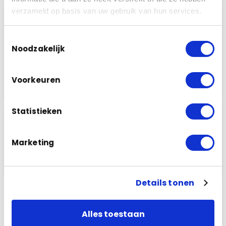
verzameld op basis van uw gebruik van hun services.
3
Montage camera’s
Het beveiligingssysteem zal door onze
Toestemmingsselectie
eigen monteurs vakkundig worden
Noodzakelijk
geïnstalleerd. Door onze kennis en
passie voor…
Voorkeuren
Lees meer
Statistieken
4
Tevreden klant
Pas als u tevreden bent zijn wij voldaan!
Marketing
Wij zullen er dus ook alles aan doen…
Lees meer
Details tonen
Alles toestaan
Stel nu jouw pakket samen