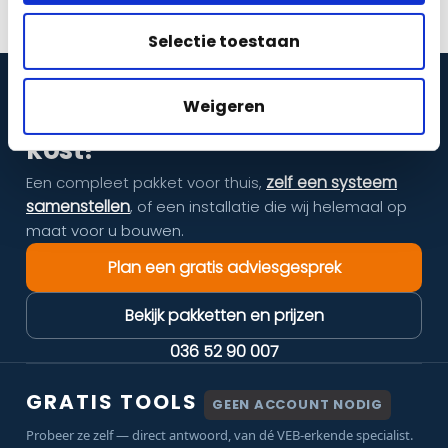
Selectie toestaan
Weigeren
Weten wat beveiliging bij u
kost?
zelf een systeem
Een compleet pakket voor thuis,
samenstellen
, of een installatie die wij helemaal op
maat voor u bouwen.
Plan een gratis adviesgesprek
Bekijk pakketten en prijzen
036 52 90 007
GRATIS TOOLS
GEEN ACCOUNT NODIG
Probeer ze zelf — direct antwoord, van dé VEB-erkende specialist.