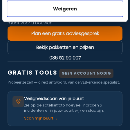
Weigeren
zelf een systeem
Een compleet pakket voor thuis,
samenstellen
, of een installatie die wij helemaal op
maat voor u bouwen.
Plan een gratis adviesgesprek
Bekijk pakketten en prijzen
036 52 90 007
GRATIS TOOLS
GEEN ACCOUNT NODIG
Probeer ze zelf — direct antwoord, van dé VEB-erkende specialist.
Veiligheidsscan van je buurt
Zie op de satellietfoto hoeveel inbraken &
incidenten er in jouw buurt, wijk en stad zijn.
Scan mijn buurt →