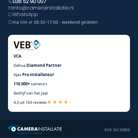
036 52 90 007
info@camerainstallatie.nl
WhatsApp
ma t/m vr 08:30–17:00 · weekend gesloten
VCA
Dahua
Diamond Partner
Ajax
Pro-installateur
110.000+
camera's
Bedrijf van het Jaar
4,3 uit 163 reviews
KVK 34139868