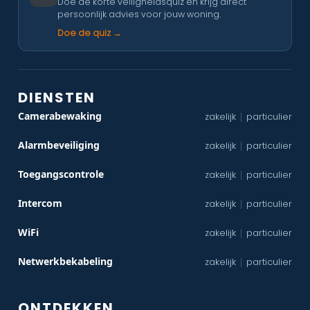
Doe de korte veiligheidsquiz en krijg direct
persoonlijk advies voor jouw woning.
Doe de quiz →
DIENSTEN
Camerabewaking
zakelijk
particulier
|
Alarmbeveiliging
zakelijk
particulier
|
Toegangscontrole
zakelijk
particulier
|
Intercom
zakelijk
particulier
|
WiFi
zakelijk
particulier
|
Netwerkbekabeling
zakelijk
particulier
|
ONTDEKKEN