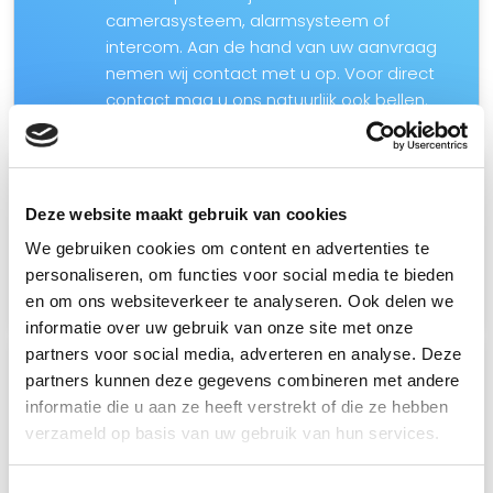
camerasysteem, alarmsysteem of
intercom. Aan de hand van uw aanvraag
nemen wij contact met u op. Voor direct
contact mag u ons natuurlijk ook bellen.
2
Advies op locatie
Wij komen graag bij u langs om uw
Deze website maakt gebruik van cookies
persoonlijke situatie te bekijken en met u
We gebruiken cookies om content en advertenties te
de…
personaliseren, om functies voor social media te bieden
Lees meer
en om ons websiteverkeer te analyseren. Ook delen we
informatie over uw gebruik van onze site met onze
partners voor social media, adverteren en analyse. Deze
3
Montage camera’s
partners kunnen deze gegevens combineren met andere
Het beveiligingssysteem zal door onze
informatie die u aan ze heeft verstrekt of die ze hebben
eigen monteurs vakkundig worden
verzameld op basis van uw gebruik van hun services.
geïnstalleerd. Door onze kennis en
passie voor…