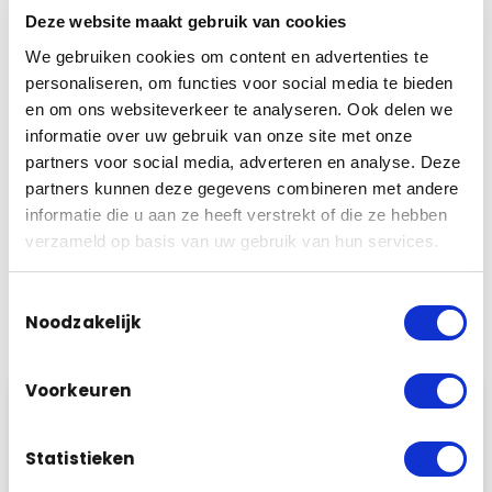
Deze website maakt gebruik van cookies
Wij komen graag bij u langs voor persoonlijk advies, op
We gebruiken cookies om content en advertenties te
deze manier weet u precies wat wel en niet kan, mag en
personaliseren, om functies voor social media te bieden
wat het zou gaan kosten. Maar als u een goede
en om ons websiteverkeer te analyseren. Ook delen we
indicatievan de kosten wenst dan kan u de
informatie over uw gebruik van onze site met onze
Camerabewaking calculator gebruiken op onze website.
partners voor social media, adverteren en analyse. Deze
Met de camerabewaking calculator kan u uitrekenen wat
partners kunnen deze gegevens combineren met andere
een camerabewaking set zou kosten incl montage en
informatie die u aan ze heeft verstrekt of die ze hebben
installatie in uw situatie.
verzameld op basis van uw gebruik van hun services.
Toestemmingsselectie
Noodzakelijk
Onze werkwijze
Voorkeuren
1
Offerte aanvragen
U doet bij ons een vrijblijvende aanvraag
Statistieken
voor uw persoonlijke offerte voor een