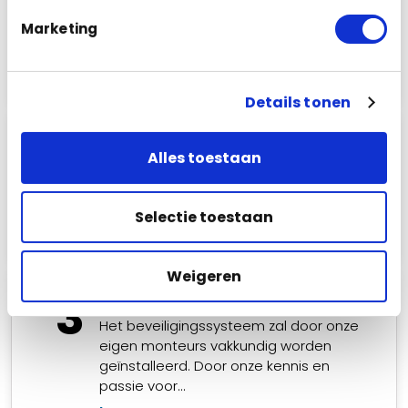
camerasysteem, alarmsysteem of
intercom. Aan de hand van uw aanvraag
Marketing
nemen wij contact met u op. Voor direct
contact mag u ons natuurlijk ook bellen.
Details tonen
2
Advies op locatie
Alles toestaan
Wij komen graag bij u langs om uw
persoonlijke situatie te bekijken en met u
de…
Selectie toestaan
Lees meer
Weigeren
3
Montage camera’s
Het beveiligingssysteem zal door onze
eigen monteurs vakkundig worden
geïnstalleerd. Door onze kennis en
passie voor…