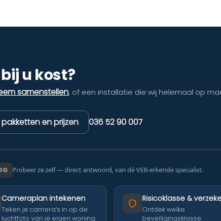
bij u kost?
teem samenstellen
, of een installatie die wij helemaal op ma
k pakketten en prijzen
036 52 90 007
IG
Probeer ze zelf — direct antwoord, van dé VEB-erkende specialist.
Cameraplan intekenen
Risicoklasse & verzeke
Teken je camera’s in op de
Ontdek welke
luchtfoto van je eigen woning
beveiligingsklasse