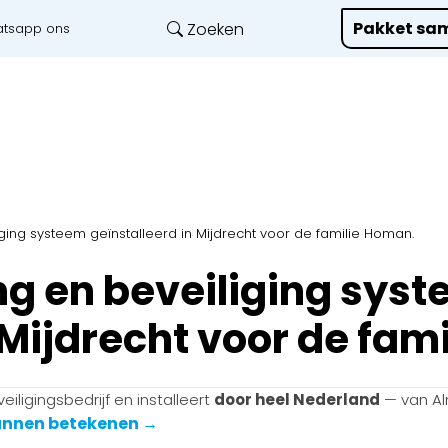
Pakket sam
Zoeken
tsapp ons
Onze diensten
L
ng systeem geïnstalleerd in Mijdrecht voor de familie Homan.
 en beveiliging sys
 Mijdrecht voor de fam
iligingsbedrijf en installeert
door heel Nederland
— van Al
kunnen betekenen →