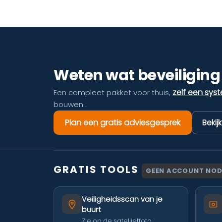
Weten wat beveiliging 
zelf een sys
Een compleet pakket voor thuis,
bouwen.
Plan een gratis adviesgesprek
Bekij
GRATIS TOOLS
GEEN ACCOUNT NOD
Veiligheidsscan van je
buurt
Zie op de satellietfoto