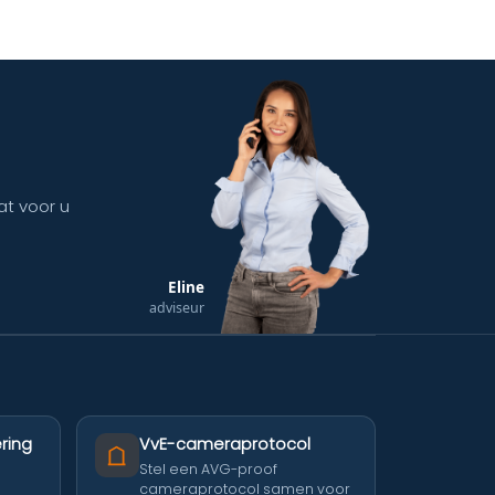
at voor u
Eline
adviseur
ring
VvE-cameraprotocol
Stel een AVG-proof
cameraprotocol samen voor