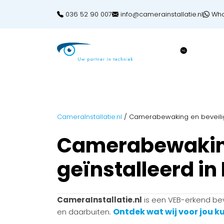
036 52 90 007
info@camerainstallatie.nl
Wha
CameraInstallatie.nl
/
Camerabewaking en beveiligi
Camerabewaking
geïnstalleerd in
CameraInstallatie.nl
is een VEB-erkend beve
Ontdek wat wij voor jou 
en daarbuiten.