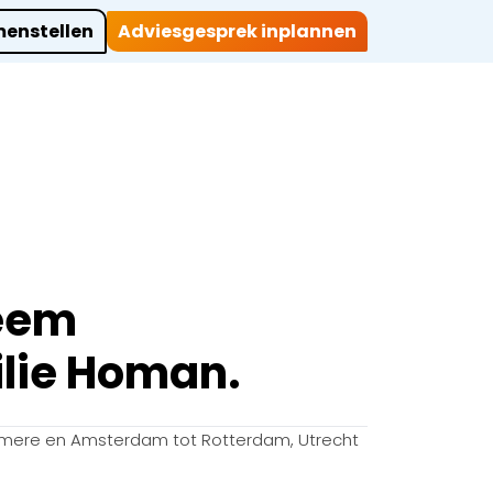
enstellen
Adviesgesprek inplannen
ocaties
Werkwijze
Over ons
Projecten
Contact
teem
ilie Homan.
mere en Amsterdam tot Rotterdam, Utrecht