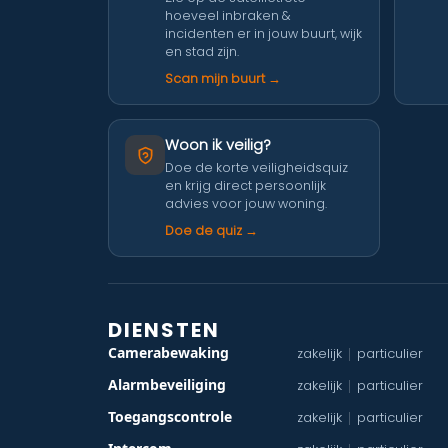
hoeveel inbraken &
incidenten er in jouw buurt, wijk
en stad zijn.
Scan mijn buurt →
Woon ik veilig?
Doe de korte veiligheidsquiz
en krijg direct persoonlijk
advies voor jouw woning.
Doe de quiz →
DIENSTEN
Camerabewaking
zakelijk
particulier
|
Alarmbeveiliging
zakelijk
particulier
|
Toegangscontrole
zakelijk
particulier
|