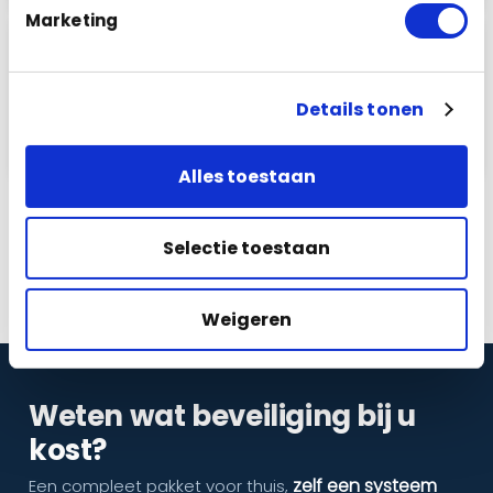
Marketing
4
Tevreden klant
Pas als u tevreden bent zijn wij voldaan!
Details tonen
Wij zullen er dus ook alles aan doen…
Lees meer
Alles toestaan
Selectie toestaan
Stel nu jouw pakket samen
Weigeren
Weten wat beveiliging bij u
kost?
zelf een systeem
Een compleet pakket voor thuis,