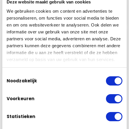
intercom. Aan de hand van uw aanvraag
Deze website maakt gebruik van cookies
nemen wij contact met u op. Voor direct
We gebruiken cookies om content en advertenties te
contact mag u ons natuurlijk ook bellen.
personaliseren, om functies voor social media te bieden
en om ons websiteverkeer te analyseren. Ook delen we
informatie over uw gebruik van onze site met onze
2
Advies op locatie
partners voor social media, adverteren en analyse. Deze
Wij komen graag bij u langs om uw
partners kunnen deze gegevens combineren met andere
persoonlijke situatie te bekijken en met u
informatie die u aan ze heeft verstrekt of die ze hebben
de…
verzameld op basis van uw gebruik van hun services.
Lees meer
Toestemmingsselectie
Noodzakelijk
3
Montage camera’s
Het beveiligingssysteem zal door onze
Voorkeuren
eigen monteurs vakkundig worden
geïnstalleerd. Door onze kennis en
passie voor…
Statistieken
Lees meer