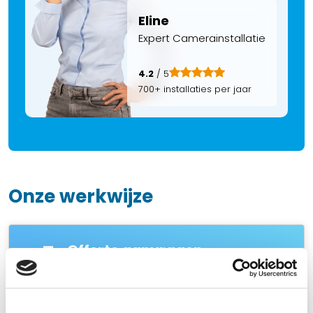
Eline
Expert Camerainstallatie
4.2
/ 5
700+ installaties per jaar
Onze werkwijze
1
Offerte aanvragen
U doet bij ons een vrijblijvende aanvraag
voor uw persoonlijke offerte voor een
camerasysteem, alarmsysteem of