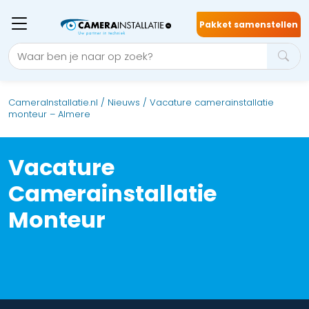
Pakket samenstellen
CameraInstallatie.nl
/
Nieuws
/
Vacature camerainstallatie
monteur – Almere
Vacature
Camerainstallatie
Monteur