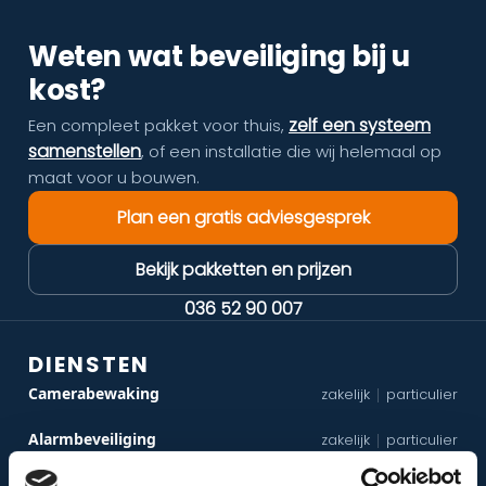
Weten wat beveiliging bij u
kost?
zelf een systeem
Een compleet pakket voor thuis,
samenstellen
, of een installatie die wij helemaal op
maat voor u bouwen.
Plan een gratis adviesgesprek
Bekijk pakketten en prijzen
036 52 90 007
DIENSTEN
Camerabewaking
zakelijk
particulier
|
Alarmbeveiliging
zakelijk
particulier
|
Toegangscontrole
zakelijk
particulier
|