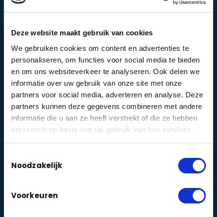
Intercom
zakelijk
particulier
|
Deze website maakt gebruik van cookies
WiFi
zakelijk
particulier
|
We gebruiken cookies om content en advertenties te
personaliseren, om functies voor social media te bieden
Netwerkbekabeling
zakelijk
particulier
|
en om ons websiteverkeer te analyseren. Ook delen we
informatie over uw gebruik van onze site met onze
ONTDEKKEN
partners voor social media, adverteren en analyse. Deze
Pakketten en prijzen
partners kunnen deze gegevens combineren met andere
informatie die u aan ze heeft verstrekt of die ze hebben
Zelf een systeem samenstellen
verzameld op basis van uw gebruik van hun services.
Camera-types
Toestemmingsselectie
Beveiligingsmerken
Noodzakelijk
Oplossingen per branche
Voorkeuren
Camerabewaking per plaats