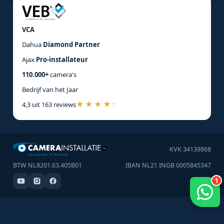
VCA
Dahua
Diamond Partner
Ajax
Pro-installateur
110.000+
camera's
Bedrijf van het Jaar
4,3 uit 163 reviews
KVK 34139868
BTW NL8201.63.405B01
IBAN NL21 INGB 0005845347