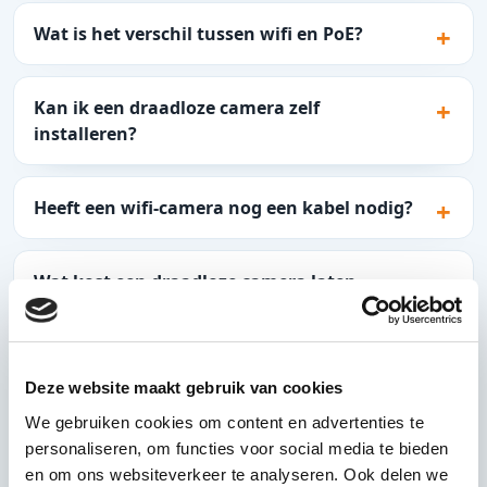
Wat is het verschil tussen wifi en PoE?
Kan ik een draadloze camera zelf
installeren?
Heeft een wifi-camera nog een kabel nodig?
Wat kost een draadloze camera laten
installeren?
Deze website maakt gebruik van cookies
VERDER LEZEN
We gebruiken cookies om content en advertenties te
Waar je vanaf hier verder kunt
personaliseren, om functies voor social media te bieden
kijken
en om ons websiteverkeer te analyseren. Ook delen we