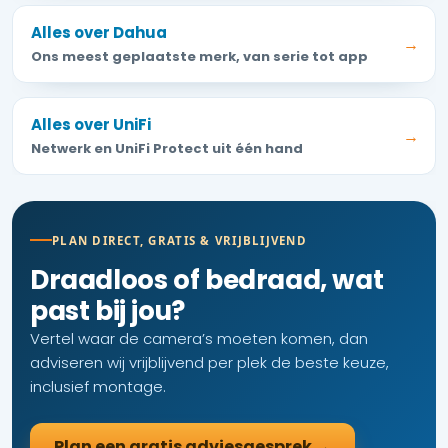
Alles over Dahua
→
Ons meest geplaatste merk, van serie tot app
Alles over UniFi
→
Netwerk en UniFi Protect uit één hand
PLAN DIRECT, GRATIS & VRIJBLIJVEND
Draadloos of bedraad, wat
past bij jou?
Vertel waar de camera’s moeten komen, dan
adviseren wij vrijblijvend per plek de beste keuze,
inclusief montage.
Plan een gratis adviesgesprek →