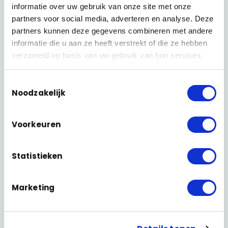
informatie over uw gebruik van onze site met onze
Zoek je iets anders? Deze pagina’s van CameraInstallatie
partners voor social media, adverteren en analyse. Deze
brengen je snel op je plek.
partners kunnen deze gegevens combineren met andere
informatie die u aan ze heeft verstrekt of die ze hebben
Wel of geen wifi-camera?
verzameld op basis van uw gebruik van hun services.
→
De afweging op een rij
Toestemmingsselectie
Noodzakelijk
Camera zonder wifi
→
Bekabeld beeld dat niet wegvalt
Voorkeuren
IP- en PoE-camera
→
Statistieken
Stroom en beeld over één kabel
Marketing
Alle cameratypes
→
Van dome tot bullet, en waar ze voor bedoeld zijn