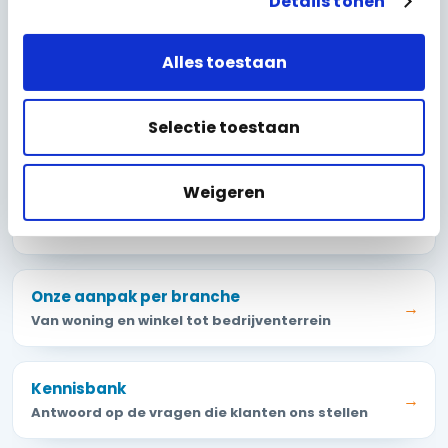
Details tonen
Camerapakketten
→
Complete sets inclusief montage en installatie
Alles toestaan
Onze werkwijze
→
Selectie toestaan
Van eerste gesprek tot oplevering, stap voor stap
Weigeren
Alle camera- en alarmmerken
→
Dahua, Hikvision, VIGI, UniFi, Ajax en meer
Onze aanpak per branche
→
Van woning en winkel tot bedrijventerrein
Kennisbank
→
Antwoord op de vragen die klanten ons stellen