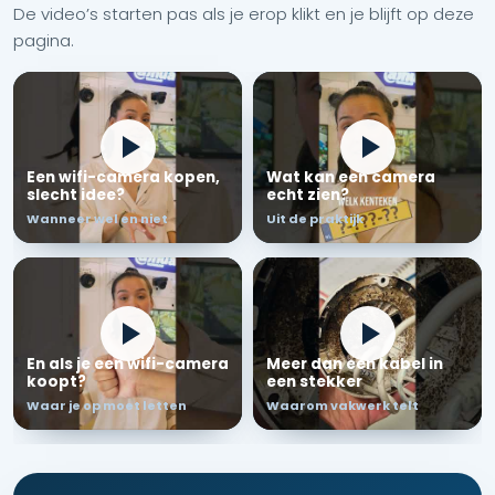
De video’s starten pas als je erop klikt en je blijft op deze
pagina.
Een wifi-camera kopen,
Wat kan een camera
slecht idee?
echt zien?
Wanneer wel en niet
Uit de praktijk
En als je een wifi-camera
Meer dan een kabel in
koopt?
een stekker
Waar je op moet letten
Waarom vakwerk telt