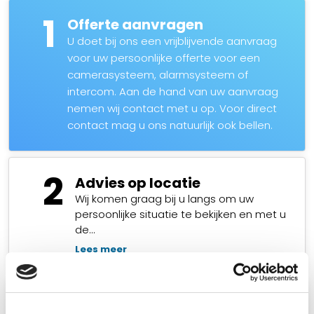
1
Offerte aanvragen
U doet bij ons een vrijblijvende aanvraag
voor uw persoonlijke offerte voor een
camerasysteem, alarmsysteem of
intercom. Aan de hand van uw aanvraag
nemen wij contact met u op. Voor direct
contact mag u ons natuurlijk ook bellen.
2
Advies op locatie
Wij komen graag bij u langs om uw
persoonlijke situatie te bekijken en met u
de…
Lees meer
3
Montage camera’s