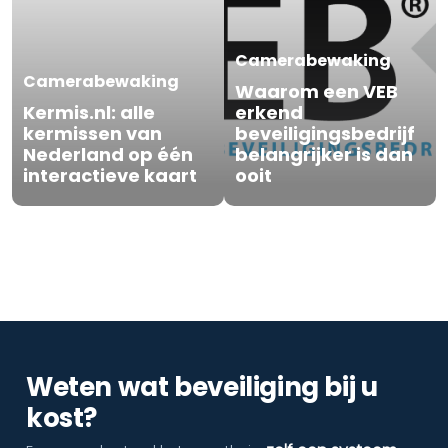
Camerabewaking
Camerabewaking
Waarom een VEB
Kermis.nl: alle
erkend
kermissen van
beveiligingsbedrijf
Nederland op één
belangrijker is dan
interactieve kaart
ooit
Weten wat beveiliging bij u
kost?