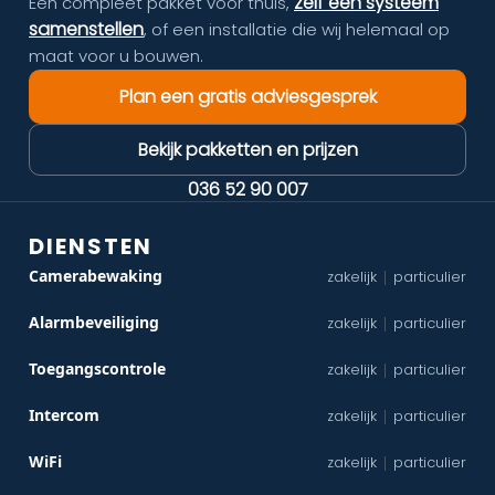
zelf een systeem
Een compleet pakket voor thuis,
samenstellen
, of een installatie die wij helemaal op
maat voor u bouwen.
Plan een gratis adviesgesprek
Bekijk pakketten en prijzen
036 52 90 007
DIENSTEN
Camerabewaking
zakelijk
particulier
|
Alarmbeveiliging
zakelijk
particulier
|
Toegangscontrole
zakelijk
particulier
|
Intercom
zakelijk
particulier
|
WiFi
zakelijk
particulier
|