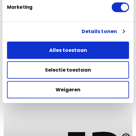
Marketing
Details tonen
Alles toestaan
Camerabewaking
Camerabewaking
Selectie toestaan
DPIA
Beveiliging vanaf
camerabewaking:
de tekentafel:
wanneer verplicht
MijnOpslag.nl in
Weigeren
volgens de AVG?
Mijdrecht