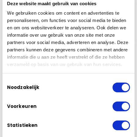
Het beveiligingssysteem zal door onze
Deze website maakt gebruik van cookies
eigen monteurs vakkundig worden
We gebruiken cookies om content en advertenties te
geïnstalleerd. Door onze kennis en
personaliseren, om functies voor social media te bieden
passie voor…
en om ons websiteverkeer te analyseren. Ook delen we
Lees meer
informatie over uw gebruik van onze site met onze
partners voor social media, adverteren en analyse. Deze
partners kunnen deze gegevens combineren met andere
4
Tevreden klant
informatie die u aan ze heeft verstrekt of die ze hebben
Pas als u tevreden bent zijn wij voldaan!
verzameld op basis van uw gebruik van hun services.
Wij zullen er dus ook alles aan doen…
Lees meer
Toestemmingsselectie
Noodzakelijk
Voorkeuren
Stel nu jouw pakket samen
Statistieken