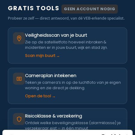
GRATIS TOOLS
GEEN ACCOUNT NODIG
Probeer ze zelf — direct antwoord, van dé VEB-erkende specialist.
Veiligheidsscan van je buurt
Zie op de satellietfoto hoeveel inbraken &
incidenten er in jouw buurt, wijk en stad zijn.
Scan mijn buurt →
Cameraplan intekenen
Teken je camera’s in op de luchtfoto van je eigen
woning en zie direct je dekking.
Open de tool →
Risicoklasse & verzekering
Ontdek welke beveiligingsklasse (alarmklasse) je
verzekeraar eist — in één minuut.