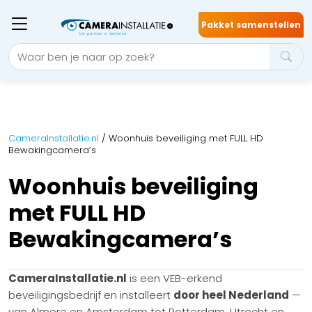
Pakket samenstellen
CameraInstallatie.nl
/
Woonhuis beveiliging met FULL HD
Bewakingcamera’s
Woonhuis beveiliging
met FULL HD
Bewakingcamera’s
CameraInstallatie.nl
is een VEB-erkend
beveiligingsbedrijf en installeert
door heel Nederland
—
van Almere en Amsterdam tot Rotterdam, Utrecht en