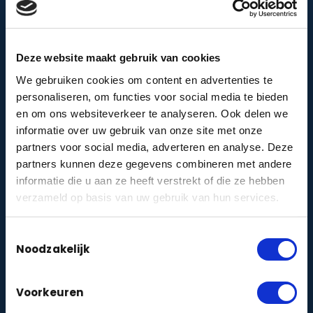
Doe de check →
VvE-cameraprotocol
Deze website maakt gebruik van cookies
Stel een AVG-proof cameraprotocol samen voor
je Vereniging van Eigenaren.
We gebruiken cookies om content en advertenties te
personaliseren, om functies voor social media te bieden
Maak protocol →
en om ons websiteverkeer te analyseren. Ook delen we
informatie over uw gebruik van onze site met onze
Woon ik veilig?
partners voor social media, adverteren en analyse. Deze
Doe de korte veiligheidsquiz en krijg direct
partners kunnen deze gegevens combineren met andere
persoonlijk advies voor jouw woning.
informatie die u aan ze heeft verstrekt of die ze hebben
Doe de quiz →
verzameld op basis van uw gebruik van hun services.
Toestemmingsselectie
Noodzakelijk
DIENSTEN
Camerabewaking
zakelijk
particulier
|
Voorkeuren
Alarmbeveiliging
zakelijk
particulier
|