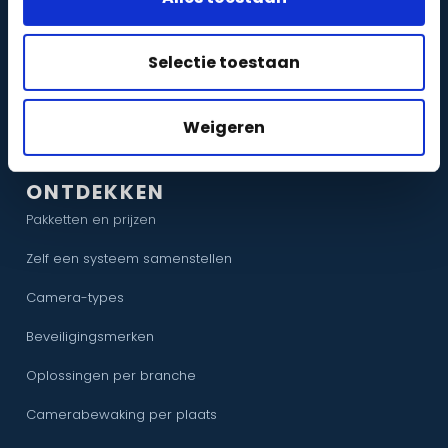
Intercom
zakelijk
particulier
|
Selectie toestaan
WiFi
zakelijk
particulier
|
Netwerkbekabeling
zakelijk
particulier
Weigeren
|
ONTDEKKEN
Pakketten en prijzen
Zelf een systeem samenstellen
Camera-types
Beveiligingsmerken
Oplossingen per branche
Camerabewaking per plaats