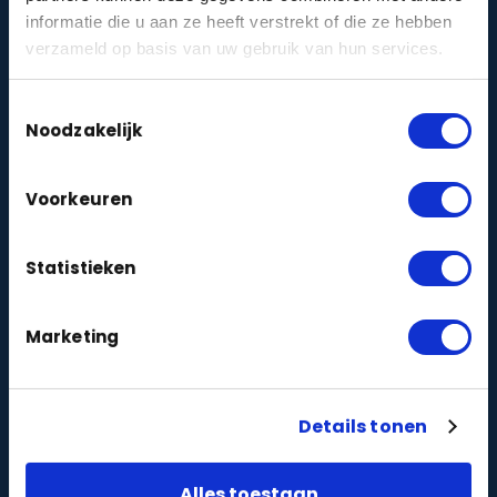
informatie die u aan ze heeft verstrekt of die ze hebben
VvE-cameraprotocol
verzameld op basis van uw gebruik van hun services.
Stel een AVG-proof cameraprotocol samen voor
je Vereniging van Eigenaren.
Toestemmingsselectie
Maak protocol →
Noodzakelijk
Woon ik veilig?
Voorkeuren
Doe de korte veiligheidsquiz en krijg direct
persoonlijk advies voor jouw woning.
Statistieken
Doe de quiz →
Marketing
DIENSTEN
Camerabewaking
zakelijk
particulier
|
Details tonen
Alarmbeveiliging
zakelijk
particulier
|
Alles toestaan
Toegangscontrole
zakelijk
particulier
|