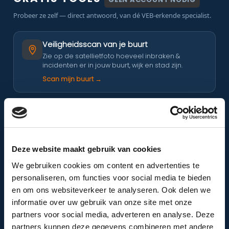
Probeer ze zelf — direct antwoord, van dé VEB-erkende specialist.
Veiligheidsscan van je buurt
Zie op de satellietfoto hoeveel inbraken &
incidenten er in jouw buurt, wijk en stad zijn.
Scan mijn buurt →
Cameraplan intekenen
Teken je camera’s in op de luchtfoto van je eigen
woning en zie direct je dekking.
Open de tool →
Deze website maakt gebruik van cookies
We gebruiken cookies om content en advertenties te
personaliseren, om functies voor social media te bieden
Risicoklasse & verzekering
en om ons websiteverkeer te analyseren. Ook delen we
Ontdek welke beveiligingsklasse (alarmklasse) je
informatie over uw gebruik van onze site met onze
verzekeraar eist — in één minuut.
partners voor social media, adverteren en analyse. Deze
Doe de check →
partners kunnen deze gegevens combineren met andere