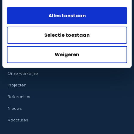
Oplossingen per branche
Alles toestaan
Camerabewaking per plaats
Gratis VvE-cameraprotocol
Selectie toestaan
OVER ONS
Weigeren
Over CameraInstallatie.nl
Onze werkwijze
Projecten
Referenties
Nieuws
Vacatures