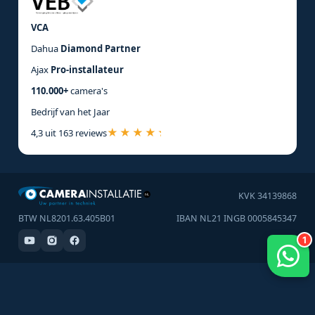
VCA
Dahua
Diamond Partner
Ajax
Pro-installateur
110.000+
camera's
Bedrijf van het Jaar
4,3 uit 163 reviews
KVK 34139868
BTW NL8201.63.405B01
IBAN NL21 INGB 0005845347