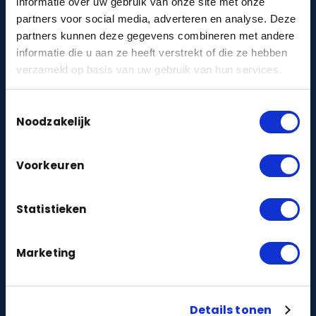
informatie over uw gebruik van onze site met onze
Camerabewaking
zakelijk
particulier
|
partners voor social media, adverteren en analyse. Deze
partners kunnen deze gegevens combineren met andere
Alarmbeveiliging
zakelijk
particulier
|
informatie die u aan ze heeft verstrekt of die ze hebben
verzameld op basis van uw gebruik van hun services.
Toegangscontrole
zakelijk
particulier
|
Intercom
zakelijk
particulier
|
Toestemmingsselectie
Noodzakelijk
WiFi
zakelijk
particulier
|
Voorkeuren
Netwerkbekabeling
zakelijk
particulier
|
Statistieken
ONTDEKKEN
Pakketten en prijzen
Marketing
Zelf een systeem samenstellen
Camera-types
Details tonen
Beveiligingsmerken