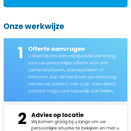
Onze werkwijze
1
Offerte aanvragen
U doet bij ons een vrijblijvende aanvraag
voor uw persoonlijke offerte voor een
camerasysteem, alarmsysteem of
intercom. Aan de hand van uw aanvraag
nemen wij contact met u op. Voor direct
contact mag u ons natuurlijk ook bellen.
2
Advies op locatie
Wij komen graag bij u langs om uw
persoonlijke situatie te bekijken en met u