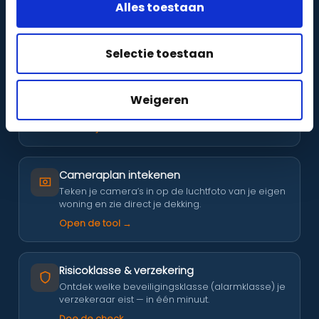
Alles toestaan
GRATIS TOOLS
GEEN ACCOUNT NODIG
Probeer ze zelf — direct antwoord, van dé VEB-erkende specialist.
Selectie toestaan
Veiligheidsscan van je buurt
Zie op de satellietfoto hoeveel inbraken &
Weigeren
incidenten er in jouw buurt, wijk en stad zijn.
Scan mijn buurt →
Cameraplan intekenen
Teken je camera’s in op de luchtfoto van je eigen
woning en zie direct je dekking.
Open de tool →
Risicoklasse & verzekering
Ontdek welke beveiligingsklasse (alarmklasse) je
verzekeraar eist — in één minuut.
Doe de check →