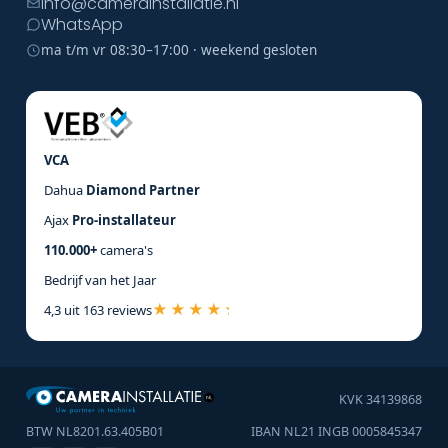
info@camerainstallatie.nl
WhatsApp
ma t/m vr 08:30–17:00 · weekend gesloten
VCA
Dahua
Diamond Partner
Ajax
Pro-installateur
110.000+
camera's
Bedrijf van het Jaar
4,3 uit 163 reviews
KVK 34139868
BTW NL8201.63.405B01
IBAN NL21 INGB 0005845347