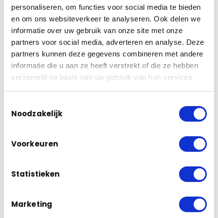
beveiliging te waarborgen. Kies voor een
personaliseren, om functies voor social media te bieden
camera met een hoge resolutie, zodat u beelden kunt
en om ons websiteverkeer te analyseren. Ook delen we
zien met een hoge kwaliteit en duidelijke details.
informatie over uw gebruik van onze site met onze
Ook is het belangrijk om te kiezen voor een camera die
partners voor social media, adverteren en analyse. Deze
zowel overdag als ’s nachts
partners kunnen deze gegevens combineren met andere
goed werkt, zodat u te allen tijde beveiligd bent.
informatie die u aan ze heeft verstrekt of die ze hebben
verzameld op basis van uw gebruik van hun services.
Toestemmingsselectie
Verbind met slimme technologie
Noodzakelijk
Voorkeuren
Overweeg om uw beveiligingscamera’s te verbinden
met slimme technologie, zodat u toegang heeft tot live
beelden
Statistieken
vanaf uw smartphone of tablet. Zo kunt u op afstand uw
woning in de gaten houden
en krijgt u een melding als er beweging wordt
Marketing
gedetecteerd.