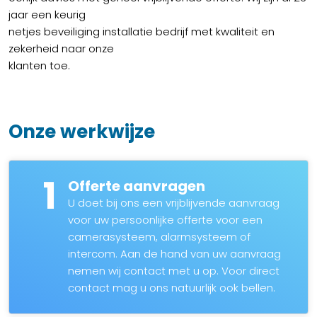
jaar een keurig
netjes beveiliging installatie bedrijf met kwaliteit en
zekerheid naar onze
klanten toe.
Onze werkwijze
1
Offerte aanvragen
U doet bij ons een vrijblijvende aanvraag
voor uw persoonlijke offerte voor een
camerasysteem, alarmsysteem of
intercom. Aan de hand van uw aanvraag
nemen wij contact met u op. Voor direct
contact mag u ons natuurlijk ook bellen.