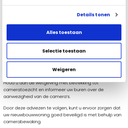
Details tonen
Houd rekening met privacy
Alles toestaan
Selectie toestaan
Houd bij het plaatsen van uw beveiligingscamera’s
rekening met de privacy van anderen.
Plaats de camera’s bijvoorbeeld niet gericht op het huis
Weigeren
van uw buren of op openbare plaatsen.
Houd u aan de wetgeving met betrekking tot
cameratoezicht en informeer uw buren over de
aanwezigheid van de camera’s.
Door deze adviezen te volgen, kunt u ervoor zorgen dat
uw nieuwbouwwoning goed beveiligd is met behulp van
camerabewaking.