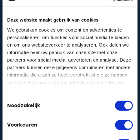
VvE-cameraprotocol
Stel een AVG-proof cameraprotocol samen voor
Deze website maakt gebruik van cookies
je Vereniging van Eigenaren.
We gebruiken cookies om content en advertenties te
Maak protocol →
personaliseren, om functies voor social media te bieden
en om ons websiteverkeer te analyseren. Ook delen we
Woon ik veilig?
informatie over uw gebruik van onze site met onze
Doe de korte veiligheidsquiz en krijg direct
partners voor social media, adverteren en analyse. Deze
persoonlijk advies voor jouw woning.
partners kunnen deze gegevens combineren met andere
Doe de quiz →
informatie die u aan ze heeft verstrekt of die ze hebben
verzameld op basis van uw gebruik van hun services.
Toestemmingsselectie
DIENSTEN
Noodzakelijk
Camerabewaking
zakelijk
particulier
|
Alarmbeveiliging
zakelijk
particulier
|
Voorkeuren
Toegangscontrole
zakelijk
particulier
|