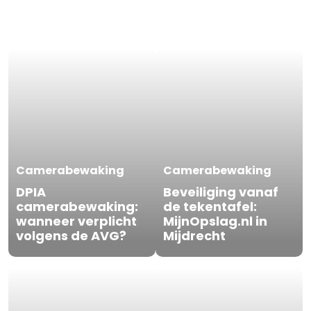
Camerabewaking
Camerabewaking
DPIA
Beveiliging vanaf
camerabewaking:
de tekentafel:
wanneer verplicht
MijnOpslag.nl in
volgens de AVG?
Mijdrecht