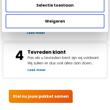
3
Montage camera’s
Selectie toestaan
Het beveiligingssysteem zal door onze
eigen monteurs vakkundig worden
geïnstalleerd. Door onze kennis en
Weigeren
passie voor…
Lees meer
4
Tevreden klant
Pas als u tevreden bent zijn wij voldaan!
Wij zullen er dus ook alles aan doen…
Lees meer
Stel nu jouw pakket samen