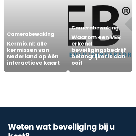
Camerabewaking
Camerabewaking
Waarom een VEB
Kermis.nl: alle
erkend
kermissen van
beveiligingsbedrijf
Nederland op één
belangrijker is dan
interactieve kaart
ooit
Weten wat beveiliging bij u