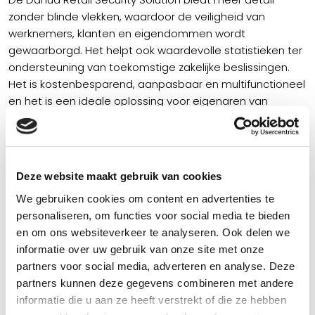
zonder blinde vlekken, waardoor de veiligheid van
werknemers, klanten en eigendommen wordt
gewaarborgd. Het helpt ook waardevolle statistieken ter
ondersteuning van toekomstige zakelijke beslissingen.
Het is kostenbesparend, aanpasbaar en multifunctioneel
en het is een ideale oplossing voor eigenaren van
winkels en winkelketens.
Dahua specialist Marc Herdes helpt u graag met het
Deze website maakt gebruik van cookies
samenstellen van uw wensen en het maken van een
We gebruiken cookies om content en advertenties te
persoonlijk
personaliseren, om functies voor social media te bieden
camerabewaking plan. mail marc op
en om ons websiteverkeer te analyseren. Ook delen we
marc@camerainstallatie.nl voor meer informatie.
informatie over uw gebruik van onze site met onze
partners voor social media, adverteren en analyse. Deze
partners kunnen deze gegevens combineren met andere
informatie die u aan ze heeft verstrekt of die ze hebben
Onze werkwijze